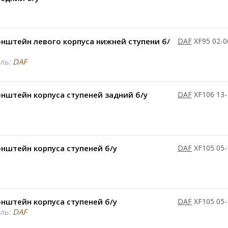
нштейн левого корпуса нижней ступени б/
DAF
XF95 02-0
ль:
DAF
нштейн корпуса ступеней задний б/у
DAF
XF106 13-
нштейн корпуса ступеней б/у
DAF
XF105 05-
нштейн корпуса ступеней б/у
DAF
XF105 05-
ль:
DAF