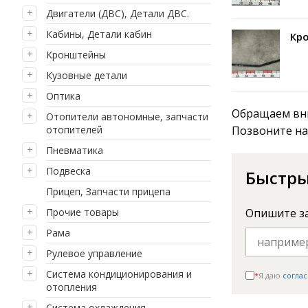
Двигатели (ДВС), Детали ДВС.
Кабины, Детали кабин
Кро
Кронштейны
Кузовные детали
Оптика
Обращаем вни
Отопители автономные, запчасти
отопителей
Позвоните на
Пневматика
Подвеска
Быстры
Прицеп, Запчасти прицепа
Прочие товары
Опишите з
Рама
Рулевое управление
Система кондиционирования и
*
Я даю
соглас
отопления
Система охлаждения