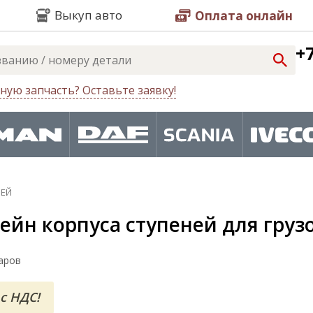
Выкуп авто
Оплата онлайн
+7
ную запчасть? Оставьте заявку!
НЕЙ
йн корпуса ступеней для груз
аров
с НДС!