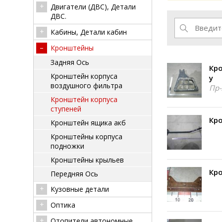
Двигатели (ДВС), Детали
ДВС.
Кабины, Детали кабин
Кронштейны
Задняя Ось
Кро
Кронштейн корпуса
у
воздушного фильтра
Пр-
Кронштейн корпуса
ступеней
Кро
Кронштейн ящика акб
Кронштейны корпуса
подножки
Кронштейны крыльев
Кро
Передняя Ось
Кузовные детали
Оптика
Отопители автономные,