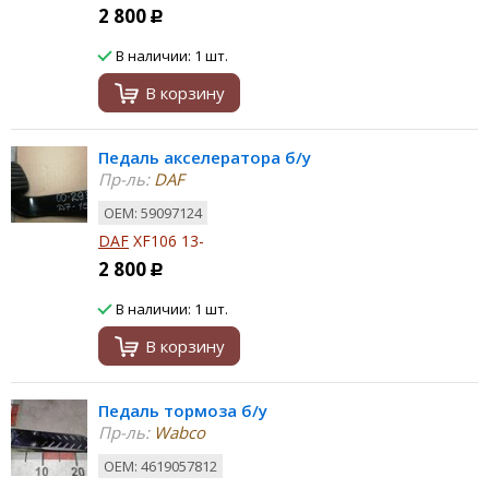
2 800
Р
В наличии: 1 шт.
В корзину
Педаль акселератора б/у
Пр-ль:
DAF
ОЕМ: 59097124
DAF
XF106 13-
2 800
Р
В наличии: 1 шт.
В корзину
Педаль тормоза б/у
Пр-ль:
Wabco
ОЕМ: 4619057812