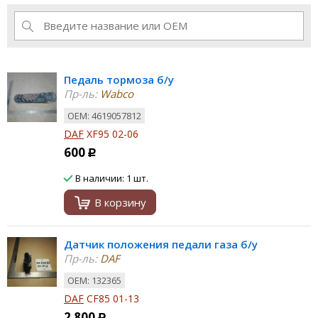
Педаль тормоза б/у
Пр-ль:
Wabco
ОЕМ: 4619057812
DAF
XF95 02-06
600
Р
В наличии: 1 шт.
В корзину
Датчик положения педали газа б/у
Пр-ль:
DAF
ОЕМ: 132365
DAF
CF85 01-13
2 800
Р