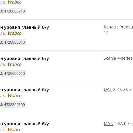
ль:
Wabco
: 4728800240
н уровня главный б/у
Renault
Premiu
14
ль:
Wabco
: 4728800010
н уровня главный б/у
Scania
4-series
ль:
Wabco
: 4729000610
н уровня главный б/у
DAF
XF105 05-
ль:
Wabco
: 4728800300
н уровня главный б/у
MAN
TGA 00-0
ль:
Wabco