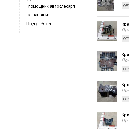
ОЕМ
- помощник автослесаря;
- кладовщик
Подробнее
Кра
Пр-
ОЕМ
Кра
Пр-
ОЕМ
Кро
Пр-
ОЕМ
Кро
Пр-