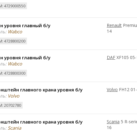
: 4729000550
н уровня главный б/у
Renault
Premiu
14
ль:
Wabco
: 4728800200
н уровня главный б/у
DAF
XF105 05-
ль:
Wabco
: 4728800300
нштейн главного крана уровня б/у
Volvo
FH12 01
ль:
Volvo
: 20702780
нштейн главного крана уровня б/у
Scania
5 R-seri
16
ль:
Scania