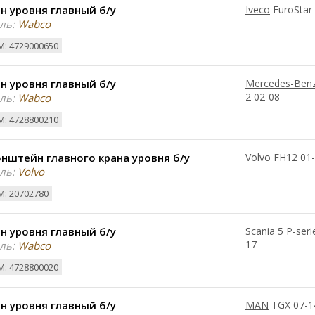
н уровня главный б/у
Iveco
EuroStar
ль:
Wabco
: 4729000650
н уровня главный б/у
Mercedes-Ben
2 02-08
ль:
Wabco
: 4728800210
нштейн главного крана уровня б/у
Volvo
FH12 01
ль:
Volvo
: 20702780
н уровня главный б/у
Scania
5 P-seri
17
ль:
Wabco
: 4728800020
н уровня главный б/у
MAN
TGX 07-1