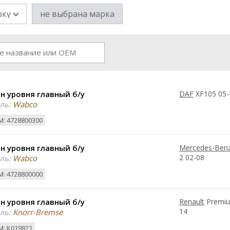
рку
не выбрана марка
н уровня главный б/у
DAF
XF105 05-
ль:
Wabco
: 4728800300
н уровня главный б/у
Mercedes-Ben
2 02-08
ль:
Wabco
: 4728800000
н уровня главный б/у
Renault
Premiu
14
ль:
Knorr-Bremse
: K019821