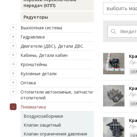
передач (КПП)
выбрать ма
Редукторы
Выхлопная система
Гидравлика
Двигатели (ДВС), Детали ДВС.
Кабины, Детали кабин
Кра
Пр-
Кронштейны
ОЕМ
Кузовные детали
Оптика
Кра
Отопители автономные, запчасти
Пр-
отопителей
ОЕМ
Пневматика
Воздухозаборники
Кра
Клапан защитный
Пр-
Клапан ограничения давления
ОЕМ