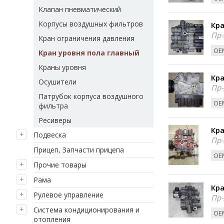
Клапан пневматический
Корпусы воздушных фильтров
Кра
Пр-
Кран ограничения давления
ОЕМ
Кран уровня пола главный
Краны уровня
Кра
Осушители
Пр-
Патрубок корпуса воздушного
ОЕМ
фильтра
Ресиверы
Кра
Подвеска
Пр-
Прицеп, Запчасти прицепа
ОЕМ
Прочие товары
Рама
Кра
Рулевое управление
Пр-
Система кондиционирования и
ОЕМ
отопления