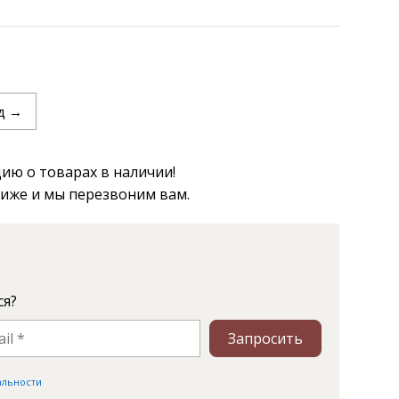
д →
ю о товарах в наличии!
ниже и мы перезвоним вам.
ся?
Запросить
альности