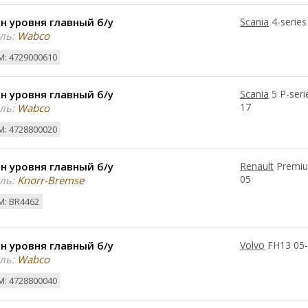
н уровня главный б/у
Scania
4-series
ль:
Wabco
: 4729000610
н уровня главный б/у
Scania
5 P-seri
17
ль:
Wabco
: 4728800020
н уровня главный б/у
Renault
Premiu
05
ль:
Knorr-Bremse
М: BR4462
н уровня главный б/у
Volvo
FH13 05
ль:
Wabco
: 4728800040