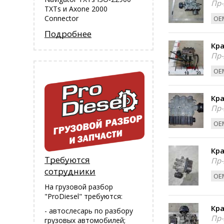
Пр-
TXTs и Аxone 2000
Connector
ОЕМ
Подробнее
Кра
Пр-
ОЕМ
Кра
Пр-
ОЕМ
Кра
Требуются
Пр-
сотрудники
ОЕМ
На грузовой разбор
"ProDiesel" требуются:
Кра
- автослесарь по разбору
Пр-
грузовых автомобилей;