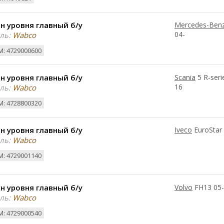
н уровня главный б/у
Mercedes-Ben
04-
ль:
Wabco
: 4729000600
н уровня главный б/у
Scania
5 R-seri
16
ль:
Wabco
: 4728800320
н уровня главный б/у
Iveco
EuroStar
ль:
Wabco
: 4729001140
н уровня главный б/у
Volvo
FH13 05
ль:
Wabco
: 4729000540