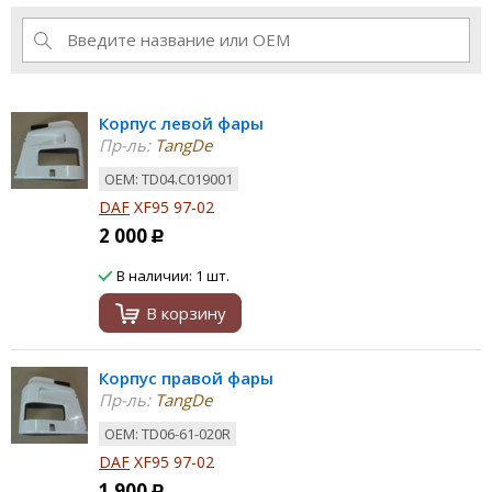
Корпус левой фары
Пр-ль:
TangDe
ОЕМ: TD04.C019001
DAF
XF95 97-02
2 000
Р
В наличии: 1 шт.
В корзину
Корпус правой фары
Пр-ль:
TangDe
ОЕМ: TD06-61-020R
DAF
XF95 97-02
1 900
Р