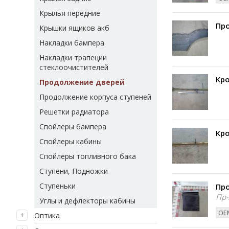
Крылья передние
Пр
Крышки ящиков акб
Накладки бампера
Накладки трапеции
стеклоочистителей
Кр
Продолжение дверей
Продолжение корпуса ступеней
Решетки радиатора
Спойлеры бампера
Кр
Спойлеры кабины
Спойлеры топливного бака
Ступени, Подножки
Ступеньки
Пр
Пр-
Углы и дефлекторы кабины
ОЕМ
Оптика