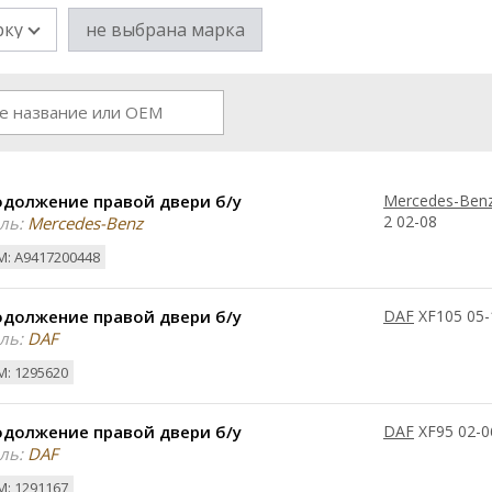
рку
не выбрана марка
одолжение правой двери б/у
Mercedes-Ben
2 02-08
ль:
Mercedes-Benz
: A9417200448
одолжение правой двери б/у
DAF
XF105 05-
ль:
DAF
: 1295620
одолжение правой двери б/у
DAF
XF95 02-0
ль:
DAF
: 1291167