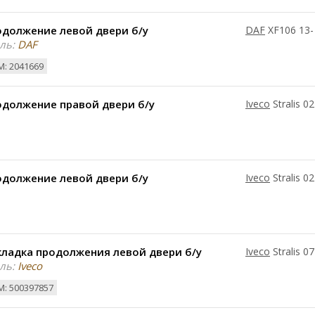
одолжение левой двери б/у
DAF
XF106 13-
ль:
DAF
: 2041669
одолжение правой двери б/у
Iveco
Stralis 0
одолжение левой двери б/у
Iveco
Stralis 0
кладка продолжения левой двери б/у
Iveco
Stralis 0
ль:
Iveco
: 500397857