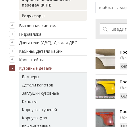
передач (КПП)
выбрать ма
Редукторы
Выхлопная система
Гидравлика
Двигатели (ДВС), Детали ДВС.
Кабины, Детали кабин
Пр
Пр-
Кронштейны
ОЕМ
Кузовные детали
Бамперы
Пр
Детали капотов
Пр-
Заглушки кузовные
ОЕМ
Капоты
Корпусы ступеней
Пр
Пр-
Корпусы фар
Крылья задние
ОЕМ