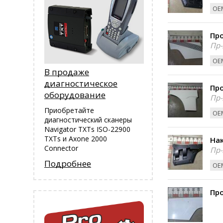
ОЕМ
Пр
Пр-
ОЕМ
В продаже
диагностическое
Пр
оборудование
Пр-
Приобретайте
ОЕМ
диагностический сканеры
Navigator TXTs ISO-22900
TXTs и Аxone 2000
Нак
Connector
Пр-
Подробнее
ОЕМ
Пр