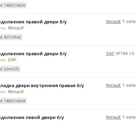
: 7482516626
одолжение правой двери б/у
Renault
T-serie
ль:
Renault
: 82510542
одолжение правой двери б/у
DAF
XF106 13-
ль:
DAF
: 2041670
ладка двери внутренняя правая б/у
Renault
T-serie
ль:
Renault
: 7482516638
одолжение левой двери б/у
Renault
T-serie