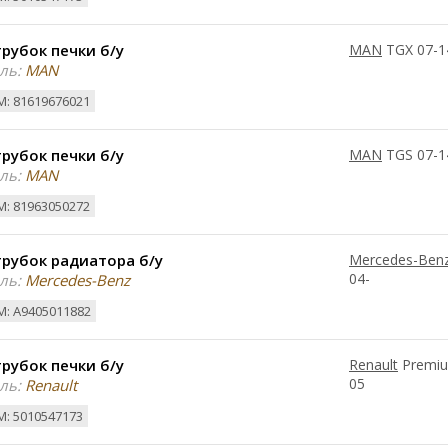
рубок печки б/у
MAN
TGX 07-1
ль:
MAN
: 81619676021
рубок печки б/у
MAN
TGS 07-1
ль:
MAN
: 81963050272
рубок радиатора б/у
Mercedes-Ben
04-
ль:
Mercedes-Benz
: A9405011882
рубок печки б/у
Renault
Premiu
05
ль:
Renault
: 5010547173