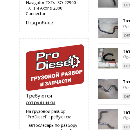
Navigator TXTs ISO-22900
ОЕМ
TXTs и Аxone 2000
Connector
Пат
Подробнее
Пр-
ОЕМ
Пат
Пр-
ОЕМ
Пат
Пр-
Требуются
ОЕМ
сотрудники
На грузовой разбор
Пат
"ProDiesel" требуются:
Пр-
- автослесарь по разбору
ОЕМ