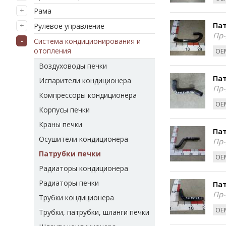
Рама
Пат
Рулевое управление
Пр-
Система кондиционирования и
отопления
ОЕМ
Воздуховоды печки
Пат
Испарители кондиционера
Пр-
Компрессоры кондиционера
ОЕМ
Корпусы печки
Краны печки
Пат
Осушители кондиционера
Пр-
Патрубки печки
ОЕМ
Радиаторы кондиционера
Радиаторы печки
Пат
Пр-
Трубки кондиционера
ОЕМ
Трубки, патрубки, шланги печки