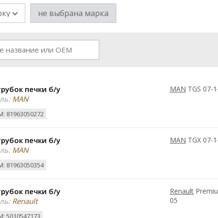
рку
не выбрана марка
рубок печки б/у
MAN
TGS 07-1
ль:
MAN
: 81963050272
рубок печки б/у
MAN
TGX 07-1
ль:
MAN
: 81963050354
рубок печки б/у
Renault
Premiu
05
ль:
Renault
: 5010547173