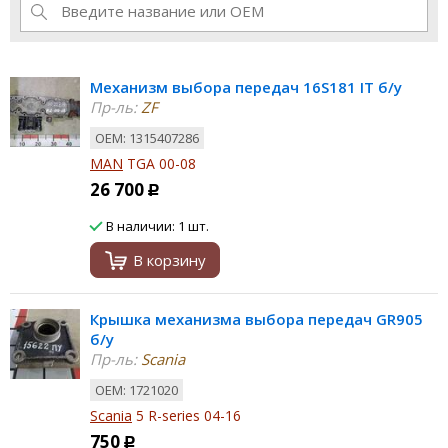
Механизм выбора передач 16S181 IT б/у
Пр-ль:
ZF
ОЕМ: 1315407286
MAN
TGA 00-08
26 700
Р
В наличии: 1 шт.
В корзину
Крышка механизма выбора передач GR905
б/у
Пр-ль:
Scania
ОЕМ: 1721020
Scania
5 R-series 04-16
750
Р