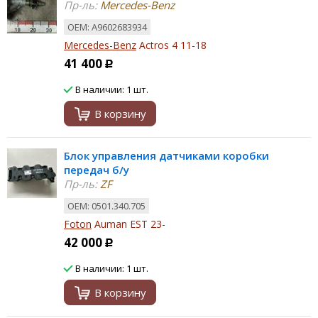
Пр-ль:
Mercedes-Benz
ОЕМ: A9602683934
Mercedes-Benz
Actros 4 11-18
41 400
Р
В наличии: 1 шт.
В корзину
Блок управления датчиками коробки
передач б/у
Пр-ль:
ZF
ОЕМ: 0501.340.705
Foton
Auman EST 23-
42 000
Р
В наличии: 1 шт.
В корзину