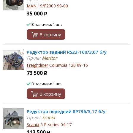
MAN
19/F2000 93-00
35 000
Р
В наличии: 1 шт.
В корзину
Редуктор задний RS23-160/3,07 б/у
Пр-ль:
Meritor
Freightliner
Columbia 120 99-16
73 500
Р
В наличии: 1 шт.
В корзину
Редуктор передний RP736/5,17 б/у
Пр-ль:
Scania
Scania
5 P-series 04-17
113 500
Р