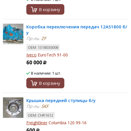
В корзину
Коробка переключения передач 12AS1800 б/
у
Пр-ль:
ZF
ОЕМ: 1318030008
Iveco
EuroTech 91-00
60 000
Р
В наличии: 1 шт.
В корзину
Крышка передней ступицы б/у
Пр-ль:
SKF
ОЕМ: CHR1612
Freightliner
Columbia 120 99-16
600
Р