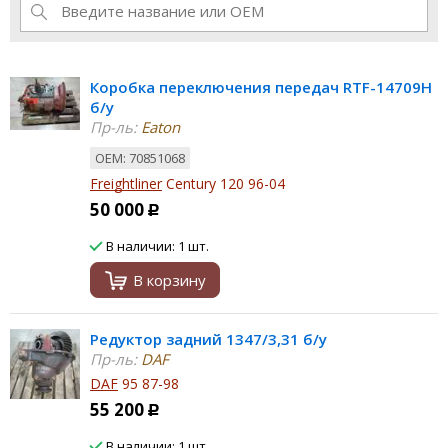
Коробка переключения передач RTF-14709H
б/у
Пр-ль:
Eaton
ОЕМ: 70851068
Freightliner
Century 120 96-04
50 000
Р
В наличии: 1 шт.
В корзину
Редуктор задний 1347/3,31 б/у
Пр-ль:
DAF
DAF
95 87-98
55 200
Р
В наличии: 1 шт.