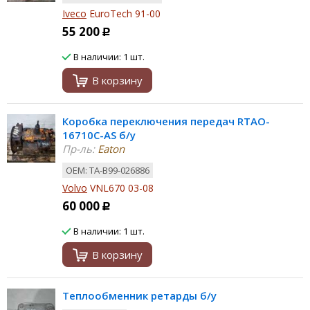
Iveco
EuroTech 91-00
55 200
Р
В наличии: 1 шт.
В корзину
Коробка переключения передач RTAO-
16710C-AS б/у
Пр-ль:
Eaton
ОЕМ: TA-B99-026886
Volvo
VNL670 03-08
60 000
Р
В наличии: 1 шт.
В корзину
Теплообменник ретарды б/у