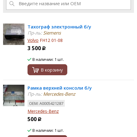
Тахограф электронный б/у
Пр-ль:
Siemens
Volvo
FH12 01-08
3 500
Р
В наличии: 1 шт.
В корзину
Рамка верхней консоли б/у
Пр-ль:
Mercedes-Benz
ОЕМ: A0005421287
Mercedes-Benz
500
Р
В наличии: 1 шт.