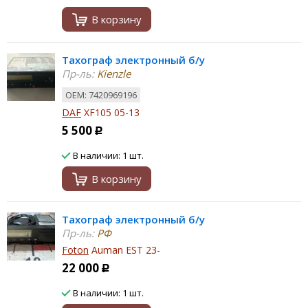
В корзину
Тахограф электронный б/у
Пр-ль:
Kienzle
ОЕМ: 7420969196
DAF
XF105 05-13
5 500
Р
В наличии: 1 шт.
В корзину
Тахограф электронный б/у
Пр-ль:
РФ
Foton
Auman EST 23-
22 000
Р
В наличии: 1 шт.