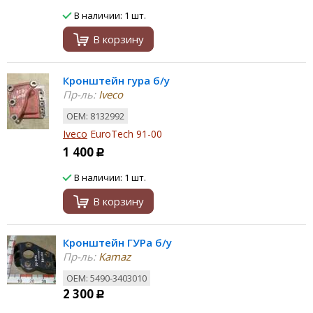
В наличии: 1 шт.
В корзину
Кронштейн гура б/у
Пр-ль:
Iveco
ОЕМ: 8132992
Iveco
EuroTech 91-00
1 400
Р
В наличии: 1 шт.
В корзину
Кронштейн ГУРа б/у
Пр-ль:
Kamaz
ОЕМ: 5490-3403010
2 300
Р