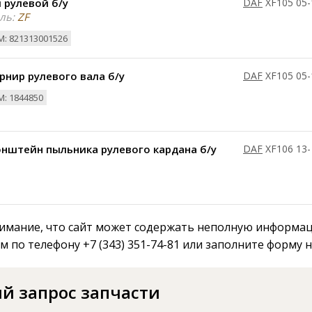
 рулевой б/у
DAF
XF105 05-
ль:
ZF
: 821313001526
нир рулевого вала б/у
DAF
XF105 05-
: 1844850
нштейн пыльника рулевого кардана б/у
DAF
XF106 13-
мание, что сайт может содержать неполную информаци
м по телефону +7 (343) 351-74-81 или заполните форму 
й запрос запчасти