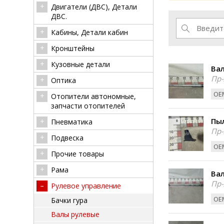
Двигатели (ДВС), Детали
ДВС.
Кабины, Детали кабин
Кронштейны
Кузовные детали
Вал
Пр-
Оптика
ОЕМ
Отопители автономные,
запчасти отопителей
Пыл
Пневматика
Пр-
Подвеска
ОЕМ
Прочие товары
Рама
Вал
Пр-
Рулевое управление
ОЕМ
Бачки гура
Валы рулевые