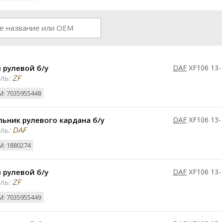
 рулевой б/у
DAF
XF106 13-
ль:
ZF
: 7035955448
ьник рулевого кардана б/у
DAF
XF106 13-
ль:
DAF
: 1880274
 рулевой б/у
DAF
XF106 13-
ль:
ZF
: 7035955449