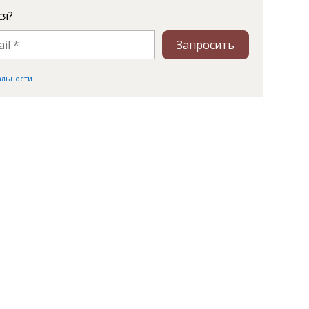
ся?
Запросить
альности