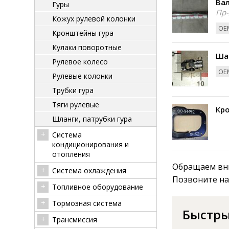
Вал
Гуры
Пр-
Кожух рулевой колонки
ОЕМ
Кронштейны гура
Кулаки поворотные
Шар
Рулевое колесо
ОЕМ
Рулевые колонки
Трубки гура
Тяги рулевые
Кро
Шланги, патрубки гура
Система
кондиционирования и
отопления
Обращаем вни
Система охлаждения
Позвоните на
Топливное оборудование
Тормозная система
Быстры
Трансмиссия