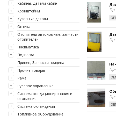
Кабины, Детали кабин
Две
Пр-
Кронштейны
ОЕМ
Кузовные детали
Оптика
Две
Отопители автономные, запчасти
отопителей
Пр-
Пневматика
Подвеска
Прицеп, Запчасти прицепа
Нак
Пр-
Прочие товары
ОЕМ
Рама
Рулевое управление
Об
Система кондиционирования и
Пр-
отопления
ОЕМ
Система охлаждения
Топливное оборудование