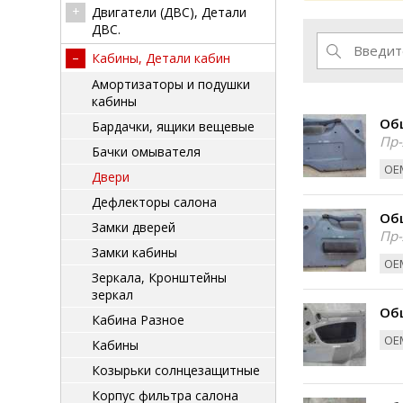
Двигатели (ДВС), Детали
ДВС.
Кабины, Детали кабин
Амортизаторы и подушки
кабины
Об
Бардачки, ящики вещевые
Пр-
Бачки омывателя
ОЕМ
Двери
Дефлекторы салона
Об
Замки дверей
Пр-
Замки кабины
ОЕМ
Зеркала, Кронштейны
зеркал
Об
Кабина Разное
ОЕМ
Кабины
Козырьки солнцезащитные
Корпус фильтра салона