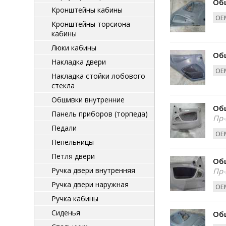
Об
Кронштейны кабины
ОЕМ
Кронштейны торсиона
кабины
Люки кабины
Об
Накладка двери
ОЕМ
Накладка стойки лобового
стекла
Обшивки внутренние
Об
Панель приборов (торпеда)
Пр-
Педали
ОЕМ
Пепельницы
Петля двери
Об
Ручка двери внутренняя
Пр-
Ручка двери наружная
ОЕМ
Ручка кабины
Сиденья
Об