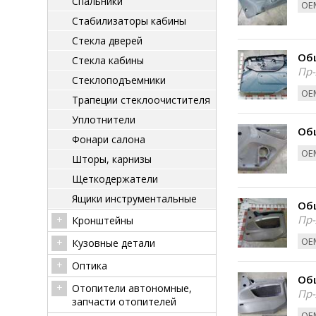
Спальники
ОЕМ
Стабилизаторы кабины
Стекла дверей
Об
Стекла кабины
Пр-
Стеклоподъемники
ОЕМ
Трапеции стеклоочистителя
Уплотнители
Об
Фонари салона
ОЕМ
Шторы, карнизы
Щеткодержатели
Ящики инструментальные
Об
Пр-
Кронштейны
ОЕМ
Кузовные детали
Оптика
Об
Отопители автономные,
Пр-
запчасти отопителей
ОЕМ