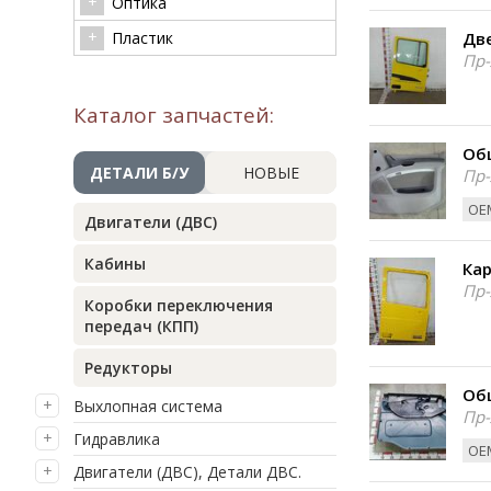
Оптика
Пластик
Две
Пр-
Каталог запчастей:
Об
ДЕТАЛИ Б/У
НОВЫЕ
Пр-
ОЕМ
Двигатели (ДВС)
Кабины
Кар
Пр-
Коробки переключения
передач (КПП)
Редукторы
Об
Выхлопная система
Пр-
Гидравлика
ОЕМ
Двигатели (ДВС), Детали ДВС.