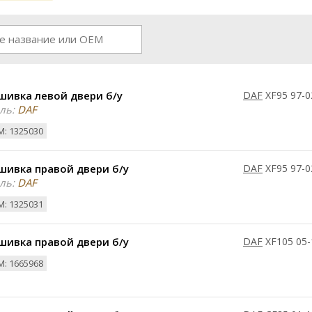
шивка левой двери б/у
DAF
XF95 97-0
ль:
DAF
: 1325030
шивка правой двери б/у
DAF
XF95 97-0
ль:
DAF
: 1325031
шивка правой двери б/у
DAF
XF105 05-
: 1665968