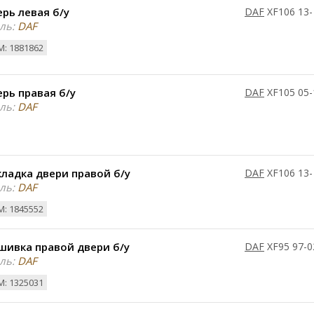
рь левая б/у
DAF
XF106 13-
ль:
DAF
: 1881862
рь правая б/у
DAF
XF105 05-
ль:
DAF
ладка двери правой б/у
DAF
XF106 13-
ль:
DAF
: 1845552
шивка правой двери б/у
DAF
XF95 97-0
ль:
DAF
: 1325031