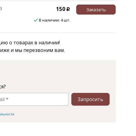
3
150
Заказать
Р
В наличии: 4 шт.
ю о товарах в наличии!
ниже и мы перезвоним вам.
ся?
Запросить
альности