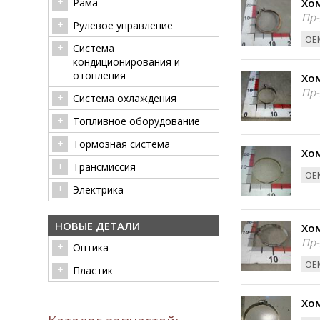
Рама
Хом
Пр-
Рулевое управление
ОЕМ
Система
кондиционирования и
отопления
Хом
Пр-
Система охлаждения
Топливное оборудование
Тормозная система
Хом
Трансмиссия
ОЕМ
Электрика
НОВЫЕ ДЕТАЛИ
Хом
Пр-
Оптика
ОЕМ
Пластик
Хом