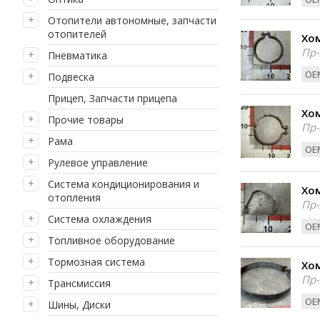
Отопители автономные, запчасти
отопителей
Хом
Пр-
Пневматика
ОЕМ
Подвеска
Прицеп, Запчасти прицепа
Хом
Прочие товары
Пр-
Рама
ОЕМ
Рулевое управление
Система кондиционирования и
Хом
отопления
Пр-
Система охлаждения
ОЕМ
Топливное оборудование
Тормозная система
Хом
Пр-
Трансмиссия
ОЕМ
Шины, Диски