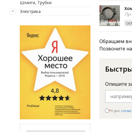
Шланги, Трубки
Хом
Электрика
Пр-
ОЕМ
Обращаем вни
Позвоните на
Быстры
Опишите з
*
Я даю
соглас