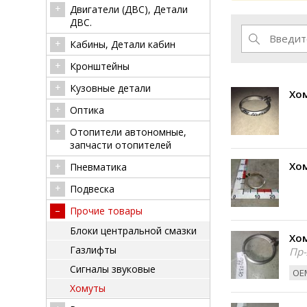
Двигатели (ДВС), Детали
ДВС.
Кабины, Детали кабин
Кронштейны
Кузовные детали
Хом
Оптика
Отопители автономные,
запчасти отопителей
Хом
Пневматика
Подвеска
Прочие товары
Блоки центральной смазки
Хом
Газлифты
Пр-
Сигналы звуковые
ОЕМ
Хомуты