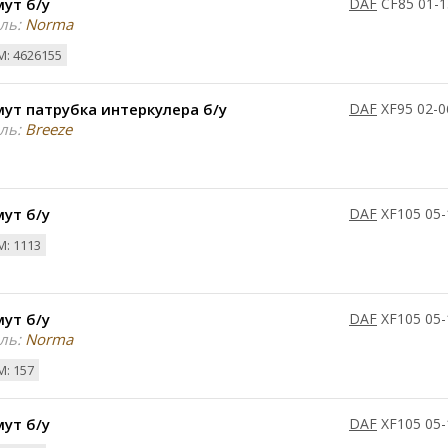
ут б/у
DAF
CF85 01-1
ль:
Norma
: 4626155
ут патрубка интеркулера б/у
DAF
XF95 02-0
ль:
Breeze
ут б/у
DAF
XF105 05-
: 1113
ут б/у
DAF
XF105 05-
ль:
Norma
: 157
ут б/у
DAF
XF105 05-