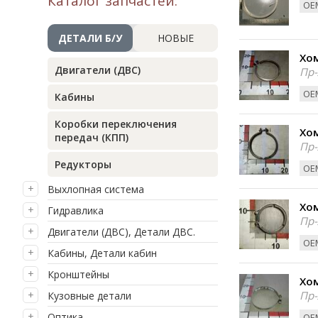
Каталог запчастей:
ОЕМ
ДЕТАЛИ Б/У
НОВЫЕ
Хом
Двигатели (ДВС)
Пр-
ОЕМ
Кабины
Коробки переключения
Хом
передач (КПП)
Пр-
Редукторы
ОЕМ
Выхлопная система
Хом
Гидравлика
Пр-
Двигатели (ДВС), Детали ДВС.
ОЕМ
Кабины, Детали кабин
Кронштейны
Хом
Пр-
Кузовные детали
Оптика
ОЕМ