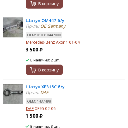
В корзину
Шатун OM447 б/у
Пр-ль:
OE Germany
ОЕМ: 010310447000
Mercedes-Benz
Axor 1 01-04
3 500
Р
В наличии: 2 шт.
В корзину
Шатун XE315C б/у
Пр-ль:
DAF
ОЕМ: 1437498
DAF
XF95 02-06
1 500
Р
В наличии: 3 шт.