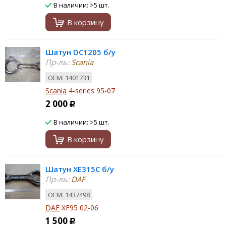
В наличии: >5 шт.
В корзину
Шатун DC1205 б/у
Пр-ль:
Scania
ОЕМ: 1401731
Scania
4-series 95-07
2 000
Р
В наличии: >5 шт.
В корзину
Шатун XE315C б/у
Пр-ль:
DAF
ОЕМ: 1437498
DAF
XF95 02-06
1 500
Р