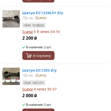
Шатун DC1226L01 б/у
Пр-ль:
Scania
ОЕМ: 1538036
Scania
5 R-series 04-16
2 200
Р
В наличии: 2 шт.
В корзину
Шатун DC1205 б/у
Пр-ль:
Scania
ОЕМ: 1401731
Scania
4-series 95-07
2 000
Р
В наличии: 5 шт.