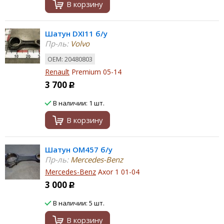
В корзину
Шатун DXI11 б/у
Пр-ль:
Volvo
ОЕМ: 20480803
Renault
Premium 05-14
3 700
Р
В наличии: 1 шт.
В корзину
Шатун OM457 б/у
Пр-ль:
Mercedes-Benz
Mercedes-Benz
Axor 1 01-04
3 000
Р
В наличии: 5 шт.
В корзину