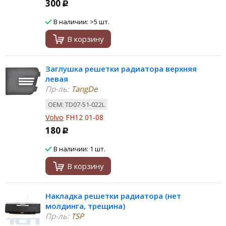
300
Р
В наличии: >5 шт.
В корзину
Заглушка решетки радиатора верхняя
левая
Пр-ль:
TangDe
ОЕМ: TD07-51-022L
Volvo
FH12 01-08
180
Р
В наличии: 1 шт.
В корзину
Накладка решетки радиатора (нет
молдинга, трещина)
Пр-ль:
TSP