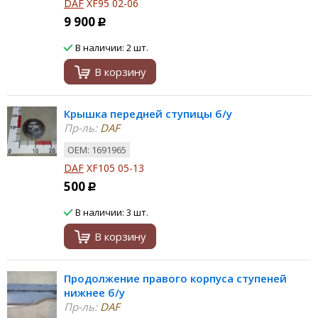
DAF
XF95 02-06
9 900
Р
В наличии: 2 шт.
В корзину
Крышка передней ступицы б/у
Пр-ль:
DAF
ОЕМ: 1691965
DAF
XF105 05-13
500
Р
В наличии: 3 шт.
В корзину
Продолжение правого корпуса ступеней
нижнее б/у
Пр-ль:
DAF