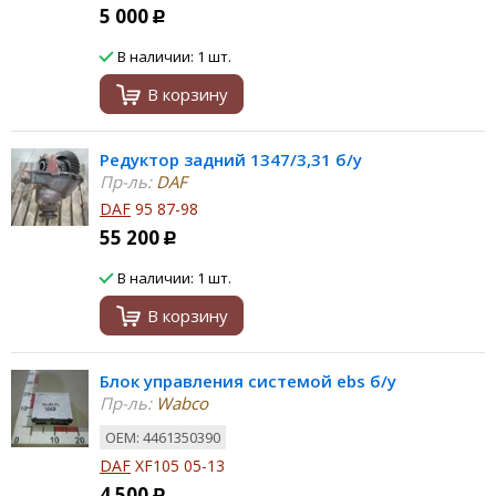
5 000
Р
В наличии: 1 шт.
В корзину
Редуктор задний 1347/3,31 б/у
Пр-ль:
DAF
DAF
95 87-98
55 200
Р
В наличии: 1 шт.
В корзину
Блок управления системой ebs б/у
Пр-ль:
Wabco
ОЕМ: 4461350390
DAF
XF105 05-13
4 500
Р