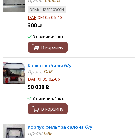
Пр-ль:
Stabilus
ОЕМ: 1428EE0300N
DAF
XF105 05-13
300
Р
В наличии: 1 шт.
В корзину
Каркас кабины б/у
Пр-ль:
DAF
DAF
XF95 02-06
50 000
Р
В наличии: 1 шт.
В корзину
Корпус фильтра салона б/у
Пр-ль:
DAF