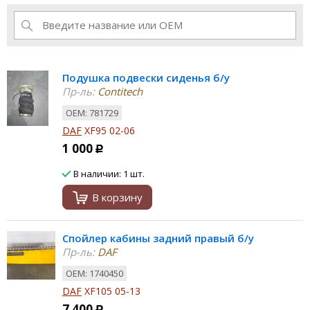
Подушка подвески сиденья б/у
Пр-ль:
Contitech
ОЕМ: 781729
DAF
XF95 02-06
1 000
Р
В наличии: 1 шт.
В корзину
Спойлер кабины задний правый б/у
Пр-ль:
DAF
ОЕМ: 1740450
DAF
XF105 05-13
7 400
Р