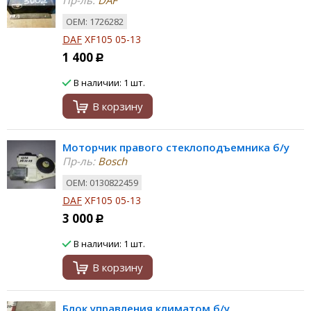
Пр-ль:
DAF
ОЕМ: 1726282
DAF
XF105 05-13
1 400
Р
В наличии: 1 шт.
В корзину
Моторчик правого стеклоподъемника б/у
Пр-ль:
Bosch
ОЕМ: 0130822459
DAF
XF105 05-13
3 000
Р
В наличии: 1 шт.
В корзину
Блок управления климатом б/у