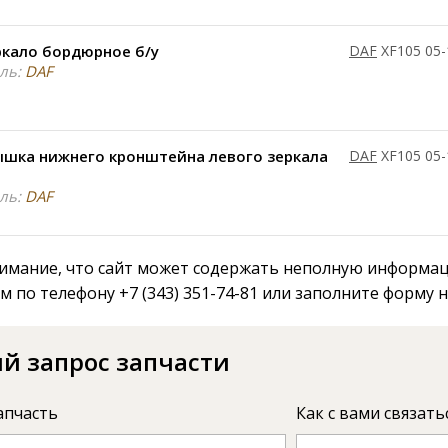
ркало бордюрное б/у
DAF
XF105 05-
ль:
DAF
ышка нижнего кронштейна левого зеркала
DAF
XF105 05-
ль:
DAF
мание, что сайт может содержать неполную информаци
м по телефону +7 (343) 351-74-81 или заполните форму 
й запрос запчасти
апчасть
Как с вами связать