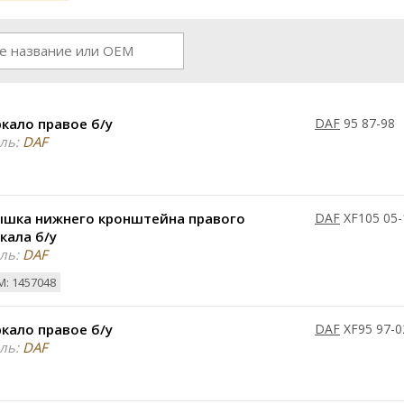
кало правое б/у
DAF
95 87-98
ль:
DAF
ышка нижнего кронштейна правого
DAF
XF105 05-
кала б/у
ль:
DAF
: 1457048
кало правое б/у
DAF
XF95 97-0
ль:
DAF