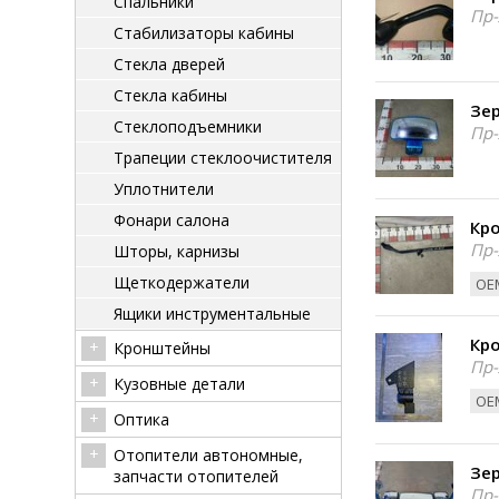
Спальники
Пр-
Стабилизаторы кабины
Стекла дверей
Стекла кабины
Зе
Стеклоподъемники
Пр-
Трапеции стеклоочистителя
Уплотнители
Фонари салона
Кр
Пр-
Шторы, карнизы
Щеткодержатели
ОЕМ
Ящики инструментальные
Кро
Кронштейны
Пр-
Кузовные детали
ОЕМ
Оптика
Отопители автономные,
Зер
запчасти отопителей
Пр-