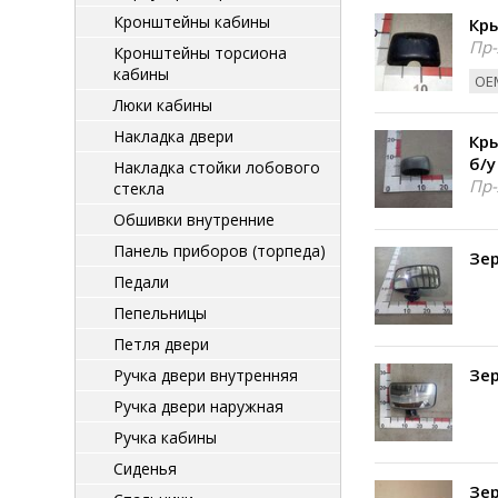
Кронштейны кабины
Кры
Пр-
Кронштейны торсиона
кабины
ОЕМ
Люки кабины
Накладка двери
Кр
б/у
Накладка стойки лобового
Пр-
стекла
Обшивки внутренние
Панель приборов (торпеда)
Зе
Педали
Пепельницы
Петля двери
Зе
Ручка двери внутренняя
Ручка двери наружная
Ручка кабины
Сиденья
Зер