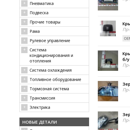
Пневматика
Подвеска
Прочие товары
Кры
Пр-
Рама
ОЕМ
Рулевое управление
Система
Кр
кондиционирования и
б/у
отопления
Пр-
Система охлаждения
Топливное оборудование
Зер
Тормозная система
Пр-
Трансмиссия
Электрика
Зер
Пр-
НОВЫЕ ДЕТАЛИ