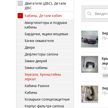
Двигатели (ДВС), Детали
ДВС.
Кабины, Детали кабин
Амортизаторы и подушки
кабины
Зер
Бардачки, ящики вещевые
Пр-
Бачки омывателя
Двери
Дефлекторы салона
Кр
Замки дверей
зер
Замки кабины
Пр-
Зеркала, Кронштейны
ОЕМ
зеркал
Кабина Разное
Зер
Кабины
Пр-
Козырьки солнцезащитные
Корпус фильтра салона