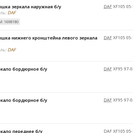
шка зеркала наружная б/у
DAF
XF105 05-
ль:
DAF
: 1698180
ышка нижнего кронштейна левого зеркала
DAF
XF105 05-
ль:
DAF
ркало бордюрное б/у
DAF
XF95 97-0
ркало бордюрное б/у
DAF
XF95 97-0
кало переднее б/у
DAF
XF105 05-