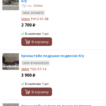
б/у
Пр-ль:
Volvo
ОЕМ: 20704075
Volvo
FH12 01-08
2 700
Р
В наличии: 1 шт.
В корзину
Кронштейн подушки подвески б/у
ОЕМ: 81436305203
MAN
TGS 07-14
3 900
Р
В наличии: 1 шт.
В корзину
Кронштейн задних подушек подвески