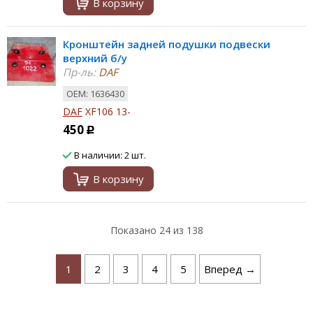
В корзину
Кронштейн задней подушки подвески
верхний б/у
Пр-ль:
DAF
ОЕМ: 1636430
DAF
XF106 13-
450
Р
В наличии: 2 шт.
В корзину
Показано
24
из 138
1
2
3
4
5
Вперед →