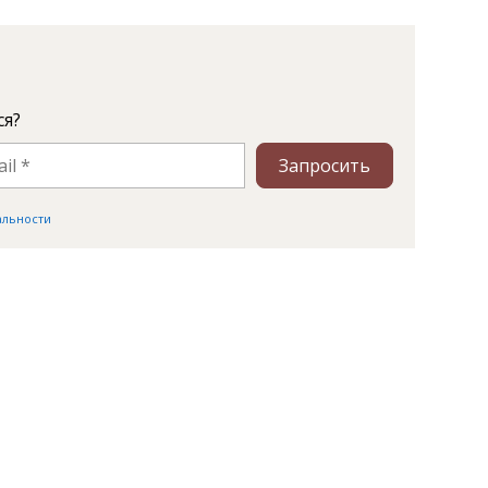
ся?
Запросить
альности