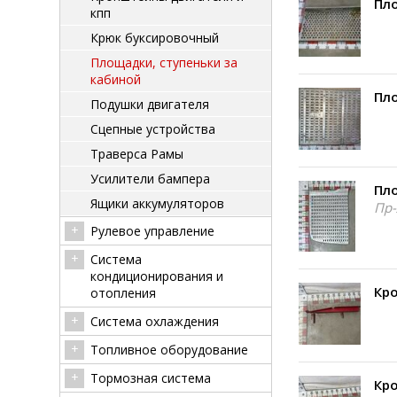
Пло
кпп
Крюк буксировочный
Площадки, ступеньки за
кабиной
Пло
Подушки двигателя
Сцепные устройства
Траверса Рамы
Усилители бампера
Пло
Ящики аккумуляторов
Пр-
Рулевое управление
Система
кондиционирования и
Кр
отопления
Система охлаждения
Топливное оборудование
Тормозная система
Кр