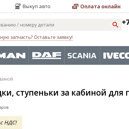
Выкуп авто
Оплата онлайн
+7
ную запчасть? Оставьте заявку!
АБИНОЙ
и, ступеньки за кабиной для 
аров
с НДС!