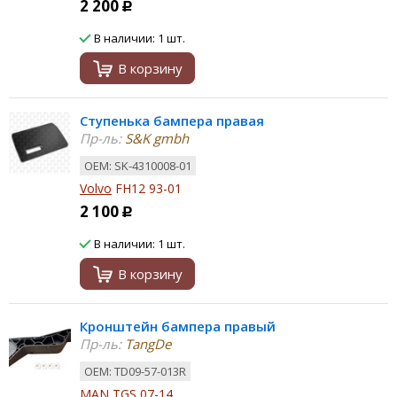
2 200
Р
В наличии: 1 шт.
В корзину
Ступенька бампера правая
Пр-ль:
S&K gmbh
ОЕМ: SK-4310008-01
Volvo
FH12 93-01
2 100
Р
В наличии: 1 шт.
В корзину
Кронштейн бампера правый
Пр-ль:
TangDe
ОЕМ: TD09-57-013R
MAN
TGS 07-14