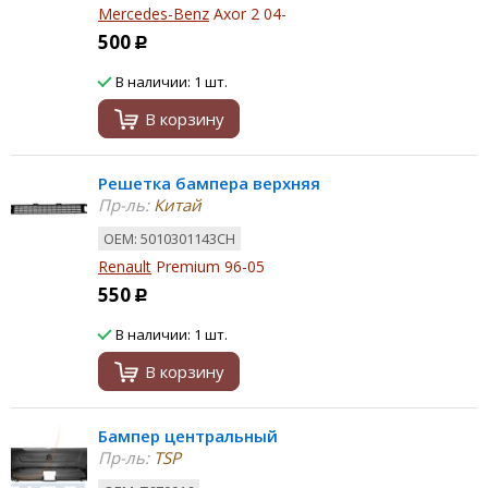
Mercedes-Benz
Axor 2 04-
500
Р
В наличии: 1 шт.
В корзину
Решетка бампера верхняя
Пр-ль:
Китай
ОЕМ: 5010301143CH
Renault
Premium 96-05
550
Р
В наличии: 1 шт.
В корзину
Бампер центральный
Пр-ль:
TSP