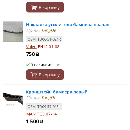
В корзину
Накладка усилителя бампера правая
Пр-ль:
TangDe
ОЕМ: TD06-51-021R
Volvo
FH12 01-08
750
Р
В наличии: 1 шт.
В корзину
Кронштейн бампера левый
Пр-ль:
TangDe
ОЕМ: TD09-57-013L
MAN
TGS 07-14
1 500
Р