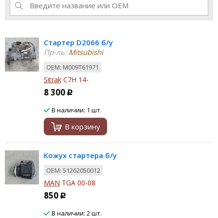
Стартер D2066 б/у
Пр-ль:
Mitsubishi
ОЕМ: M009T61971
Sitrak
C7H 14-
8 300
Р
В наличии: 1 шт.
В корзину
Кожух стартера б/у
ОЕМ: 51262050012
MAN
TGA 00-08
850
Р
В наличии: 2 шт.