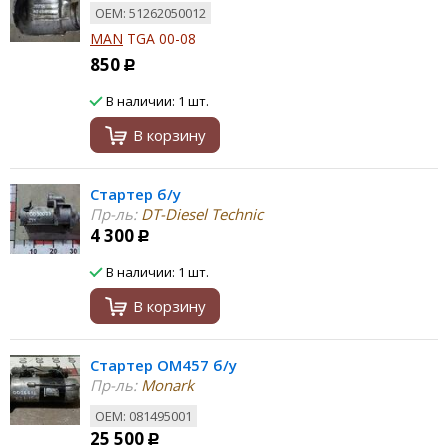
ОЕМ: 51262050012
MAN
TGA 00-08
850
Р
В наличии: 1 шт.
В корзину
Стартер б/у
Пр-ль:
DT-Diesel Technic
4 300
Р
В наличии: 1 шт.
В корзину
Стартер OM457 б/у
Пр-ль:
Monark
ОЕМ: 081495001
25 500
Р