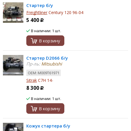
Стартер б/у
Freightliner
Century 120 96-04
5 400
Р
В наличии: 1 шт.
В корзину
Стартер D2066 б/у
Пр-ль:
Mitsubishi
ОЕМ: M009T61971
Sitrak
C7H 14-
8 300
Р
В наличии: 1 шт.
В корзину
Кожух стартера б/у