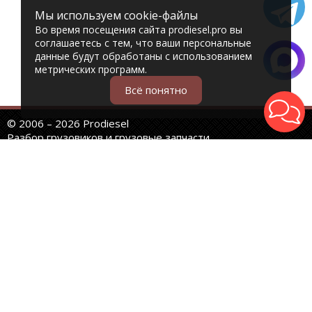
Мы используем cookie-файлы
Во время посещения сайта prodiesel.pro вы
соглашаетесь с тем, что ваши персональные
данные будут обработаны с использованием
метрических программ.
Всё понятно
© 2006 – 2026 Prodiesel
Разбор грузовиков и грузовые запчасти
+7 (343) 351-74-81
Единый номер интернет-магазина
Адреса и телефоны филиалов