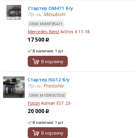
Стартер OM471 б/у
Пр-ль:
Mitsubishi
ОЕМ: M009T85471
Mercedes-Benz
Actros 4 11-18
17 500
Р
В наличии: 1 шт.
В корзину
Стартер ISG12 б/у
Пр-ль:
Prestolite
ОЕМ: M105R3075SE
Foton
Auman EST 23-
20 000
Р
В наличии: 1 шт.
В корзину