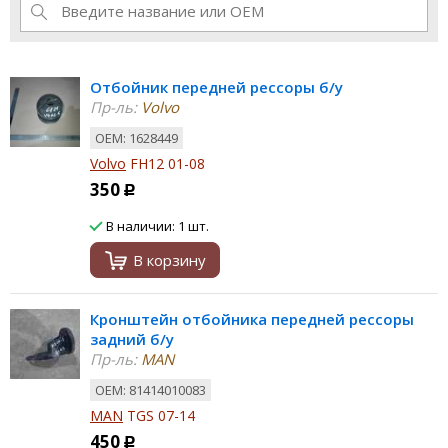
Отбойник передней рессоры б/у
Пр-ль:
Volvo
ОЕМ: 1628449
Volvo
FH12 01-08
350
Р
В наличии: 1 шт.
В корзину
Кронштейн отбойника передней рессоры
задний б/у
Пр-ль:
MAN
ОЕМ: 81414010083
MAN
TGS 07-14
450
Р