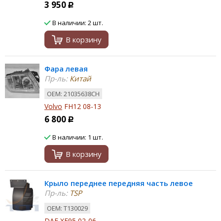
3 950
Р
В наличии: 2 шт.
В корзину
Фара левая
Пр-ль:
Китай
ОЕМ: 21035638CH
Volvo
FH12 08-13
6 800
Р
В наличии: 1 шт.
В корзину
Крыло переднее передняя часть левое
Пр-ль:
TSP
ОЕМ: T130029
DAF
XF95 02-06