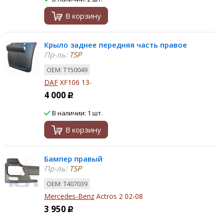
В корзину
Крыло заднее передняя часть правое
Пр-ль:
TSP
ОЕМ: T150049
DAF
XF106 13-
4 000
Р
В наличии: 1 шт.
В корзину
Бампер правый
Пр-ль:
TSP
ОЕМ: T407039
Mercedes-Benz
Actros 2 02-08
3 950
Р