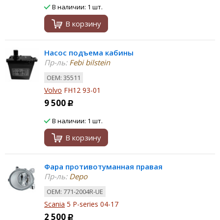
В наличии: 1 шт.
В корзину
Насос подъема кабины
Пр-ль:
Febi bilstein
ОЕМ: 35511
Volvo
FH12 93-01
9 500
Р
В наличии: 1 шт.
В корзину
Фара противотуманная правая
Пр-ль:
Depo
ОЕМ: 771-2004R-UE
Scania
5 P-series 04-17
2 500
Р