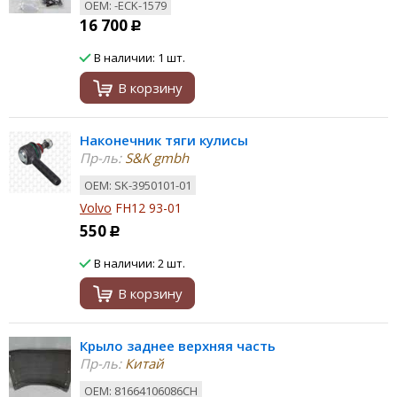
ОЕМ: -ECK-1579
16 700
Р
В наличии: 1 шт.
В корзину
Наконечник тяги кулисы
Пр-ль:
S&K gmbh
ОЕМ: SK-3950101-01
Volvo
FH12 93-01
550
Р
В наличии: 2 шт.
В корзину
Крыло заднее верхняя часть
Пр-ль:
Китай
ОЕМ: 81664106086CH