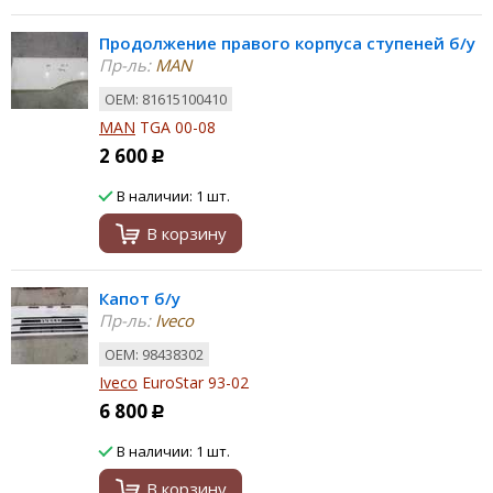
Продолжение правого корпуса ступеней б/у
Пр-ль:
MAN
ОЕМ: 81615100410
MAN
TGA 00-08
2 600
Р
В наличии: 1 шт.
В корзину
Капот б/у
Пр-ль:
Iveco
ОЕМ: 98438302
Iveco
EuroStar 93-02
6 800
Р
В наличии: 1 шт.
В корзину