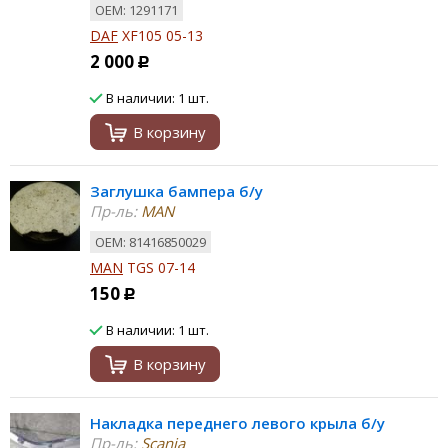
ОЕМ: 1291171
DAF
XF105 05-13
2 000
Р
В наличии: 1 шт.
В корзину
Заглушка бампера б/у
Пр-ль:
MAN
ОЕМ: 81416850029
MAN
TGS 07-14
150
Р
В наличии: 1 шт.
В корзину
Накладка переднего левого крыла б/у
Пр-ль:
Scania