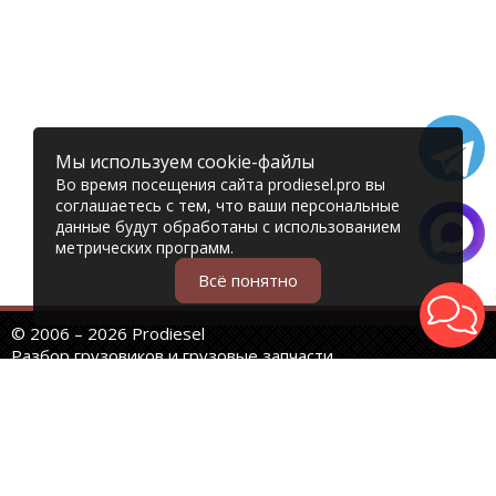
Мы используем cookie-файлы
Во время посещения сайта prodiesel.pro вы
соглашаетесь с тем, что ваши персональные
данные будут обработаны с использованием
метрических программ.
Всё понятно
© 2006 – 2026 Prodiesel
Разбор грузовиков и грузовые запчасти
+7 (343) 351-74-81
Единый номер интернет-магазина
Адреса и телефоны филиалов