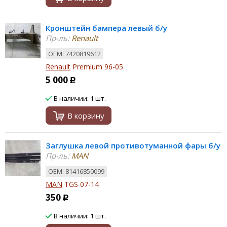
Кронштейн бампера левый б/у
Пр-ль:
Renault
ОЕМ: 7420819612
Renault
Premium 96-05
5 000
Р
В наличии: 1 шт.
В корзину
Заглушка левой противотуманной фары б/у
Пр-ль:
MAN
ОЕМ: 81416850099
MAN
TGS 07-14
350
Р
В наличии: 1 шт.