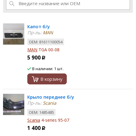
Капот б/у
Пр-ль:
MAN
ОЕМ: 81611100054
MAN
TGA 00-08
5 900
Р
В наличии: 1 шт.
В корзину
Крыло переднее б/у
Пр-ль:
Scania
ОЕМ: 1485485
Scania
4-series 95-07
1 400
Р