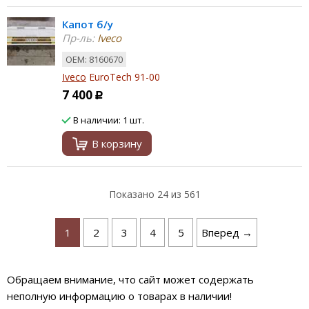
Капот б/у
Пр-ль:
Iveco
ОЕМ: 8160670
Iveco
EuroTech 91-00
7 400
Р
В наличии: 1 шт.
В корзину
Показано
24
из 561
1
2
3
4
5
Вперед →
Обращаем внимание, что сайт может содержать
неполную информацию о товарах в наличии!