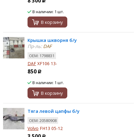
8 300
Р
В наличии: 1 шт.
В корзину
Крышка шкворня б/у
Пр-ль:
DAF
ОЕМ: 1798831
DAF
XF106 13-
850
Р
В наличии: 1 шт.
В корзину
Тяга левой цапфы б/у
ОЕМ: 20580908
Volvo
FH13 05-12
3 500
Р