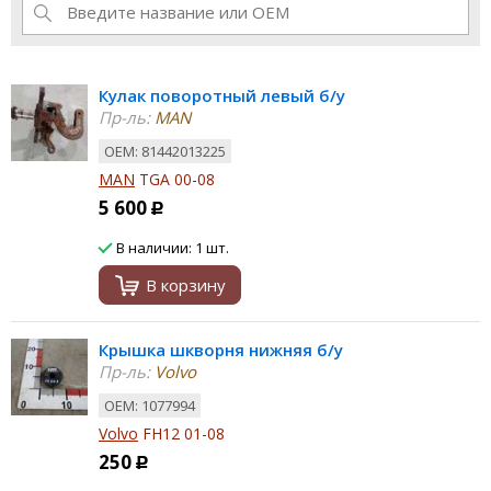
Кулак поворотный левый б/у
Пр-ль:
MAN
ОЕМ: 81442013225
MAN
TGA 00-08
5 600
Р
В наличии: 1 шт.
В корзину
Крышка шкворня нижняя б/у
Пр-ль:
Volvo
ОЕМ: 1077994
Volvo
FH12 01-08
250
Р