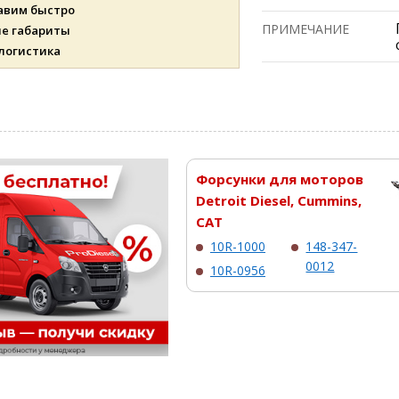
авим быстро
ПРИМЕЧАНИЕ
ые габариты
 логистика
Форсунки для моторов
Detroit Diesel, Cummins,
CAT
10R-1000
148-347-
0012
10R-0956