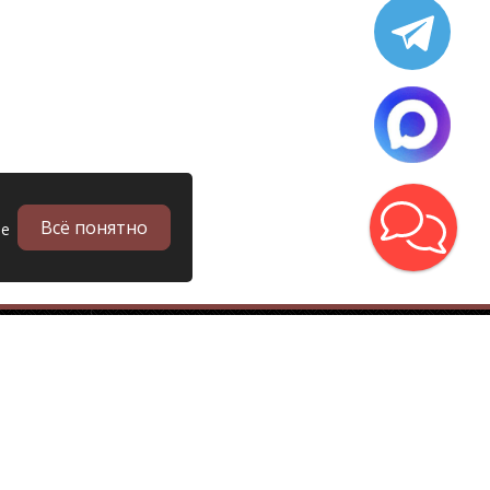
Всё понятно
ые
в
Запчасти
Б/у запчасти грузовиков
Запчасти
Запчасти Man (Ман)
Запчасти DAF (Даф)
Запчасти Scania (Скания)
Запчасти Renault (Рено)