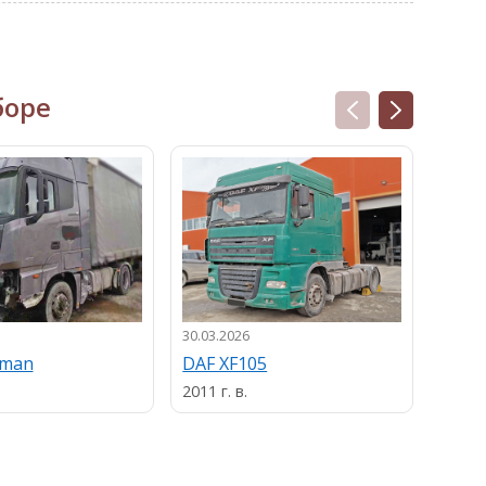
боре
30.03.2026
13.03.
uman
DAF XF105
MAN
2011 г. в.
2013 г