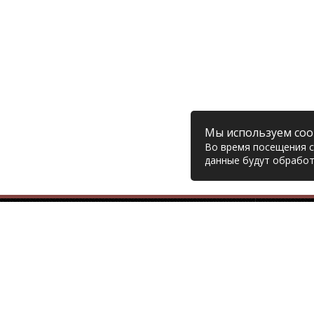
Мы используем coo
Во время посещения са
данные будут обработ
Компания
© 2006 – 2026 Prodiesel
Глав
Разбор грузовиков и грузовые
Дост
запчасти, Екатеринбург
Возв
Конт
+7 (343) 351-74-81
Поли
Согл