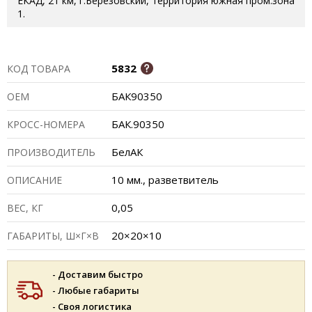
ЕКАД, 21 км, г.Березовский, территория южная пром.зона
1.
5832
КОД ТОВАРА
БАК90350
ОЕМ
БАК.90350
КРОСС-НОМЕРА
БелАК
ПРОИЗВОДИТЕЛЬ
10 мм., разветвитель
ОПИСАНИЕ
0,05
ВЕС, КГ
20×20×10
ГАБАРИТЫ, Ш×Г×В
- Доставим быстро
- Любые габариты
- Своя логистика