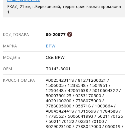
ЕКАД, 21 км, г.Березовский, территория южная пром.зона
1.
00-20077
КОД ТОВАРА
BPW
МАРКА
Ось BPW
МОДЕЛЬ
T0143-3001
ОЕМ
A0025423118 / 81271200021 /
КРОСС-НОМЕРА
1506005 / 1238548 / 1504951 /
1250448 / 42061638 / 5010604322 /
5000790125 / 0233170500 /
4029100200 / 7788075000 /
7788005000 / 056718 / 1009864 /
A0045424418 / 1315698 / 1784588 /
1778552 / 5006041993 / 5021170125
/ 5021170122 / 0233170100 /
3029023100 / 7788047000 / 050019 /