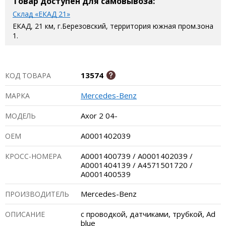
Товар доступен для самовывоза:
Склад «ЕКАД 21»
ЕКАД, 21 км, г.Березовский, территория южная пром.зона
1.
13574
КОД ТОВАРА
Mercedes-Benz
МАРКА
Axor 2 04-
МОДЕЛЬ
A0001402039
ОЕМ
A0001400739 / A0001402039 /
КРОСС-НОМЕРА
A0001404139 / A4571501720 /
A0001400539
Mercedes-Benz
ПРОИЗВОДИТЕЛЬ
с проводкой, датчиками, трубкой, Ad
ОПИСАНИЕ
blue