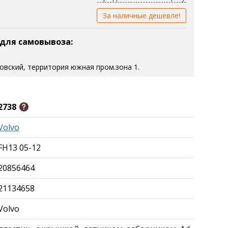
За наличные дешевле!
 для самовывоза:
зовский, территория южная пром.зона 1.
2738
Volvo
FH13 05-12
20856464
21134658
Volvo