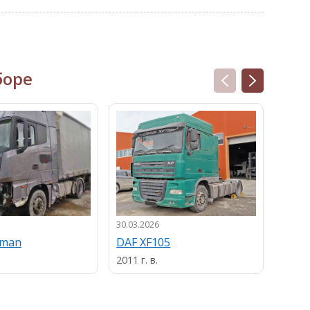
боре
30.03.2026
13.03.
uman
DAF XF105
MAN
2011 г. в.
2013 г