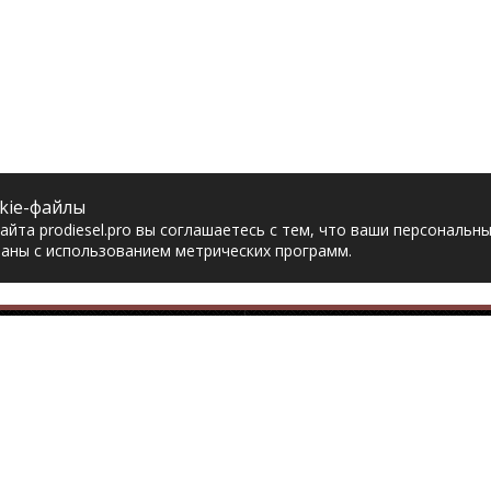
kie-файлы
йта prodiesel.pro вы соглашаетесь с тем, что ваши персональн
аны с использованием метрических программ.
Разделы сайта
Разбор грузовико
ная
Разборка грузовиков
авка
Разборка Sitrak
рат товара
Разборка Renault
акты
Разборка Volvo
тика конфиденциальности
Разборка Scania
асие на обработку
Разборка Iveco