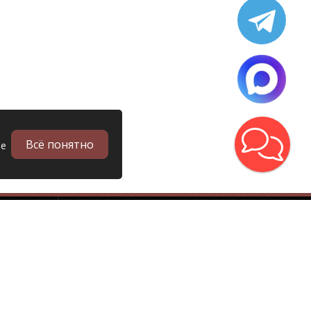
Всё понятно
ые
в
Запчасти
Б/у запчасти грузовиков
Запчасти
Запчасти DAF (Даф)
Запчасти Scania (Скания)
Запчасти Renault (Рено)
Запчасти Mercedes