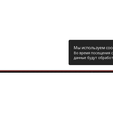
Мы используем coo
Во время посещения са
данные будут обработ
Компания
© 2006 – 2026 Prodiesel
Глав
Разбор грузовиков и грузовые
Дост
запчасти, Екатеринбург
Возв
Конт
+7 (343) 351-74-81
Поли
Согл