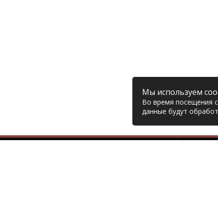
Мы используем coo
Во время посещения са
данные будут обработ
Компания
© 2006 – 2026 Prodiesel
Глав
Разбор грузовиков и грузовые
Дост
запчасти, Екатеринбург
Возв
Конт
+7 (343) 351-74-81
Поли
Согл