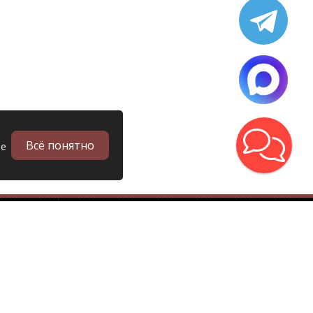
Всё понятно
ые
в
Запчасти
Б/у запчасти грузовиков
Запчасти
Запчасти Man (Ман)
Запчасти DAF (Даф)
Запчасти Scania (Скания)
Запчасти Renault (Рено)