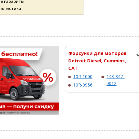
ые габариты
 логистика
Форсунки для моторов
Detroit Diesel, Cummins,
CAT
10R-1000
148-347-
0012
10R-0956