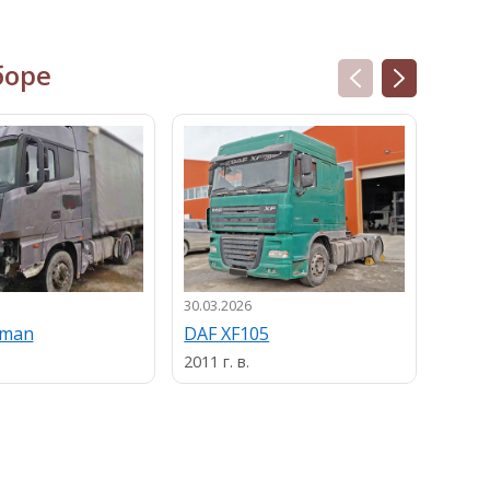
боре
30.03.2026
13.03.
uman
DAF XF105
MAN
2011 г. в.
2013 г