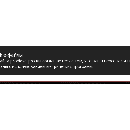
kie-файлы
йта prodiesel.pro вы соглашаетесь с тем, что ваши персональн
аны с использованием метрических программ.
Разделы сайта
Разбор грузовико
ная
Разборка грузовиков
авка
Разборка Sitrak
рат товара
Разборка Renault
акты
Разборка Volvo
тика конфиденциальности
Разборка Scania
асие на обработку
Разборка Iveco