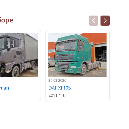
боре
30.03.2026
13.03.
uman
DAF XF105
MAN
2011 г. в.
2013 г