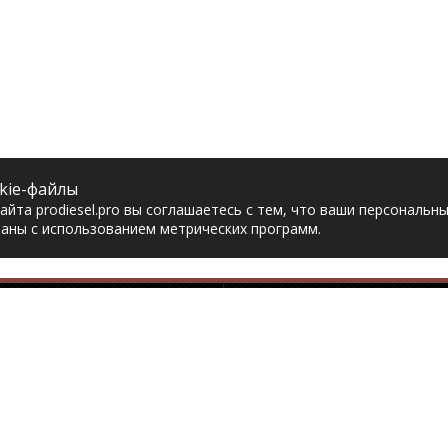
kie-файлы
йта prodiesel.pro вы соглашаетесь с тем, что ваши персональн
аны с использованием метрических программ.
Разделы сайта
Разбор грузовико
ная
Разборка грузовиков
авка
Разборка Sitrak
рат товара
Разборка Renault
акты
Разборка Volvo
тика конфиденциальности
Разборка Scania
асие на обработку
Разборка Iveco