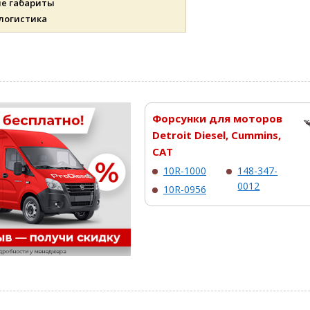
ые габариты
 логистика
Форсунки для моторов
Detroit Diesel, Cummins,
CAT
10R-1000
148-347-
0012
10R-0956