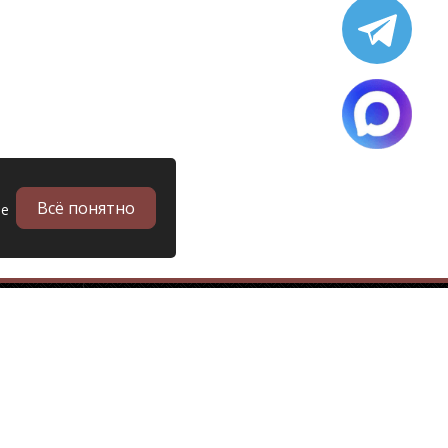
Всё понятно
ые
в
Запчасти
Б/у запчасти грузовиков
Запчасти
Запчасти Man (Ман)
Запчасти DAF (Даф)
Запчасти Scania (Скания)
Запчасти Renault (Рено)