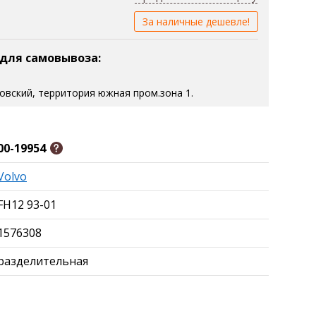
За наличные дешевле!
 для самовывоза:
зовский, территория южная пром.зона 1.
00-19954
Volvo
FH12 93-01
1576308
разделительная