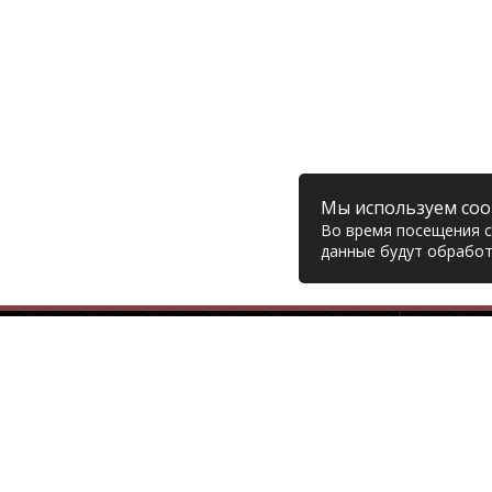
Мы используем coo
Во время посещения са
данные будут обработ
Компания
© 2006 – 2026 Prodiesel
Глав
Разбор грузовиков и грузовые
Дост
запчасти, Екатеринбург
Возв
Конт
+7 (343) 351-74-81
Поли
Согл