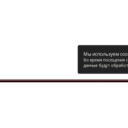
Мы используем coo
Во время посещения са
данные будут обработ
Компания
© 2006 – 2026 Prodiesel
Глав
Разбор грузовиков и грузовые
Дост
запчасти, Екатеринбург
Возв
Конт
+7 (343) 351-74-81
Поли
Согл