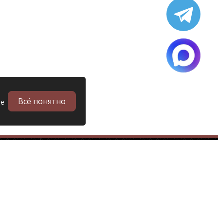
Всё понятно
ые
в
Запчасти
Б/у запчасти грузовиков
Запчасти
Запчасти Man (Ман)
Запчасти DAF (Даф)
Запчасти Scania (Скания)
Запчасти Renault (Рено)