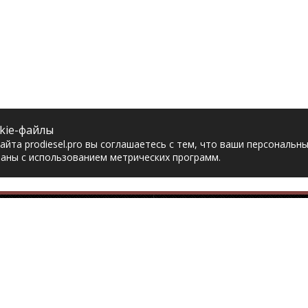
kie-файлы
йта prodiesel.pro вы соглашаетесь с тем, что ваши персональн
аны с использованием метрических программ.
Разделы сайта
Разбор грузовико
ная
Разборка грузовиков
авка
Разборка Sitrak
рат товара
Разборка Renault
акты
Разборка Volvo
тика конфиденциальности
Разборка Scania
асие на обработку
Разборка Iveco