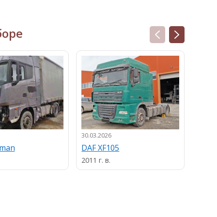
боре
30.03.2026
13.03.
uman
DAF XF105
MAN
2011 г. в.
2013 г