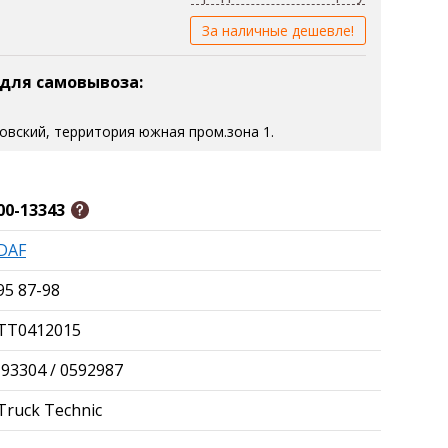
За наличные дешевле!
 для самовывоза:
зовский, территория южная пром.зона 1.
00-13343
DAF
95 87-98
TT0412015
I93304 / 0592987
Truck Technic