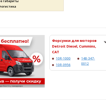
ые габариты
 логистика
Форсунки для моторов
Detroit Diesel, Cummins,
CAT
10R-1000
148-347-
0012
10R-0956