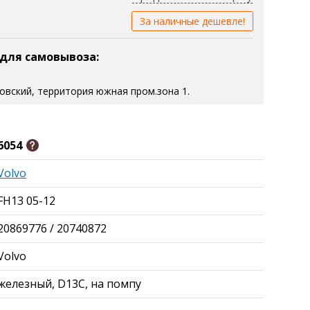
За наличные дешевле!
 для самовывоза:
зовский, территория южная пром.зона 1.
6054
Volvo
FH13 05-12
20869776 / 20740872
Volvo
железный, D13C, на помпу