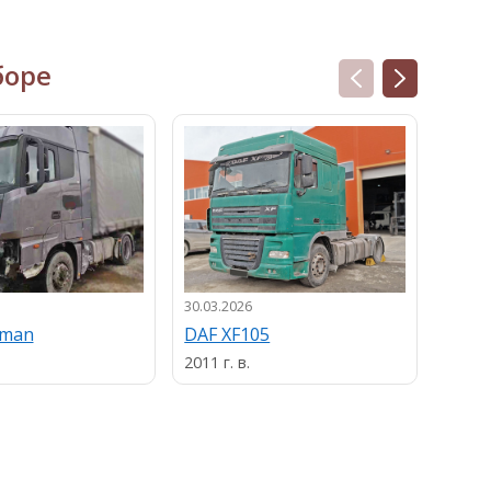
боре
30.03.2026
13.03.
uman
DAF XF105
MAN
2011 г. в.
2013 г