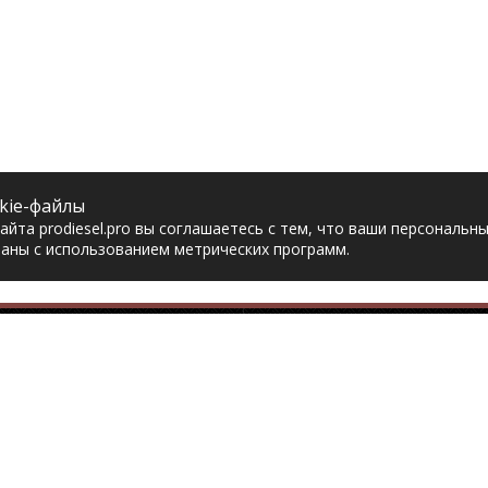
kie-файлы
йта prodiesel.pro вы соглашаетесь с тем, что ваши персональн
аны с использованием метрических программ.
Разделы сайта
Разбор грузовико
ная
Разборка грузовиков
авка
Разборка Sitrak
рат товара
Разборка Renault
акты
Разборка Volvo
тика конфиденциальности
Разборка Scania
асие на обработку
Разборка Iveco