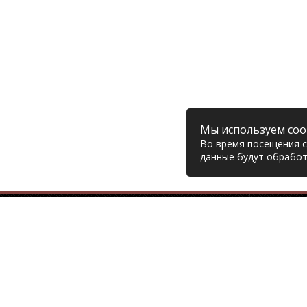
Мы используем coo
Во время посещения са
данные будут обработ
Компания
© 2006 – 2026 Prodiesel
Глав
Разбор грузовиков и грузовые
Дост
запчасти, Екатеринбург
Возв
Конт
+7 (343) 351-74-81
Поли
Согл