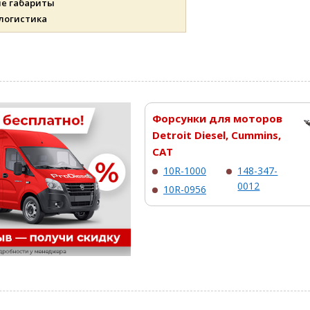
ые габариты
 логистика
Форсунки для моторов
Detroit Diesel, Cummins,
CAT
10R-1000
148-347-
0012
10R-0956