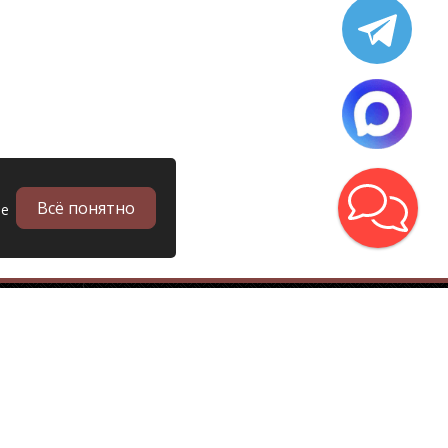
Всё понятно
ые
в
Запчасти
Б/у запчасти грузовиков
Запчасти
Запчасти Man (Ман)
Запчасти DAF (Даф)
Запчасти Scania (Скания)
Запчасти Renault (Рено)