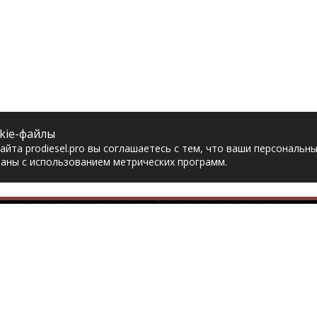
kie-файлы
йта prodiesel.pro вы соглашаетесь с тем, что ваши персональн
аны с использованием метрических программ.
Разделы сайта
Разбор грузовико
ная
Разборка грузовиков
авка
Разборка Sitrak
рат товара
Разборка Renault
акты
Разборка Volvo
тика конфиденциальности
Разборка Scania
асие на обработку
Разборка Iveco