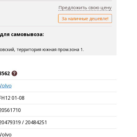
Предложить свою цену
За наличные дешевле!
 для самовывоза:
зовский, территория южная пром.зона 1.
3562
Volvo
FH12 01-08
20561710
20479319 / 20484251
Volvo