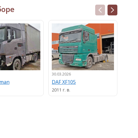
боре
30.03.2026
13.03.
uman
DAF XF105
MAN
2011 г. в.
2013 г