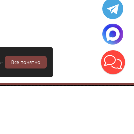
Всё понятно
ые
в
Запчасти
Б/у запчасти грузовиков
Запчасти
Запчасти Man (Ман)
Запчасти DAF (Даф)
Запчасти Scania (Скания)
Запчасти Renault (Рено)