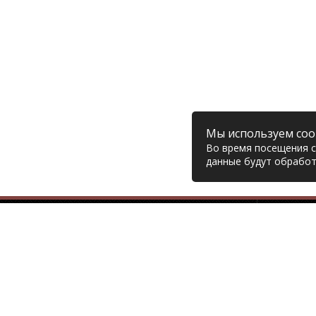
Мы используем coo
Во время посещения са
данные будут обработ
Компания
© 2006 – 2026 Prodiesel
Глав
Разбор грузовиков и грузовые
Дост
запчасти, Екатеринбург
Возв
Конт
+7 (343) 351-74-81
Поли
Согл