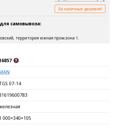
За наличные дешевле!
 для самовывоза:
зовский, территория южная пром.зона 1.
16857
MAN
TGS 07-14
81619600783
железная
1 000×340×105