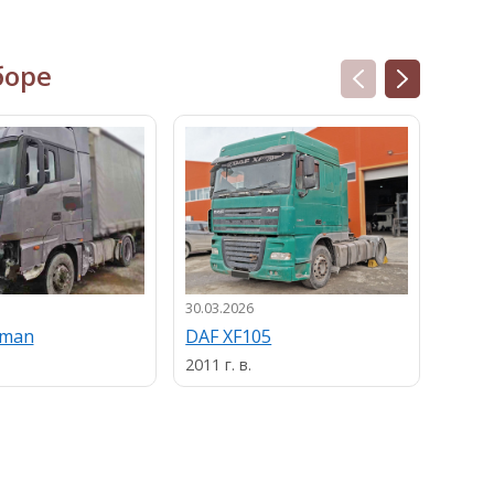
боре
30.03.2026
13.03.
uman
DAF XF105
MAN
2011 г. в.
2013 г