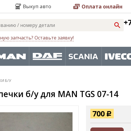
Выкуп авто
Оплата онлайн
+7
ную запчасть? Оставьте заявку!
КИ Б/У
печки б/у для MAN TGS 07-14
700
Р