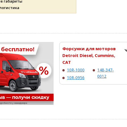
ые габариты
 логистика
Форсунки для моторов
Detroit Diesel, Cummins,
CAT
10R-1000
148-347-
0012
10R-0956