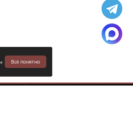
Всё понятно
ые
в
Запчасти
Б/у запчасти грузовиков
Запчасти
Запчасти Man (Ман)
Запчасти DAF (Даф)
Запчасти Scania (Скания)
Запчасти Renault (Рено)