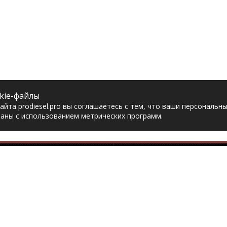
kie-файлы
йта prodiesel.pro вы соглашаетесь с тем, что ваши персональн
аны с использованием метрических программ.
Разделы сайта
Разбор грузовико
ная
Разборка грузовиков
авка
Разборка Sitrak
рат товара
Разборка Renault
акты
Разборка Volvo
тика конфиденциальности
Разборка Scania
асие на обработку
Разборка Iveco