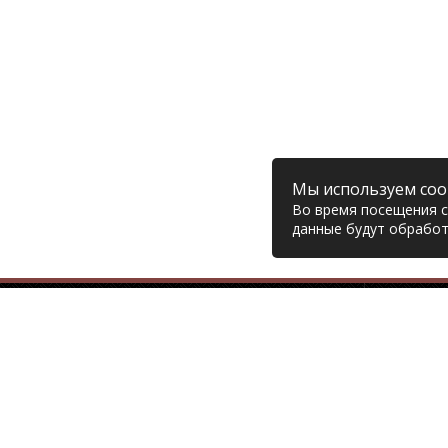
Мы используем coo
Во время посещения са
данные будут обработ
Компания
© 2006 – 2026 Prodiesel
Глав
Разбор грузовиков и грузовые
Дост
запчасти, Екатеринбург
Возв
Конт
+7 (343) 351-74-81
Поли
Согл