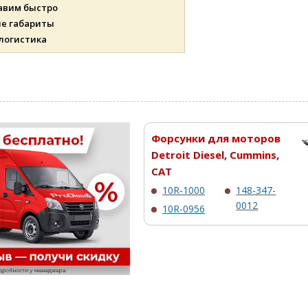
авим быстро
ые габариты
 логистика
Форсунки для моторов
Detroit Diesel, Cummins,
CAT
10R-1000
148-347-
0012
10R-0956