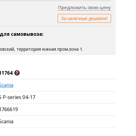
Предложить свою цену
За наличные дешевле!
 для самовывоза:
зовский, территория южная пром.зона 1.
11764
Scania
5 P-series 04-17
1766619
Scania