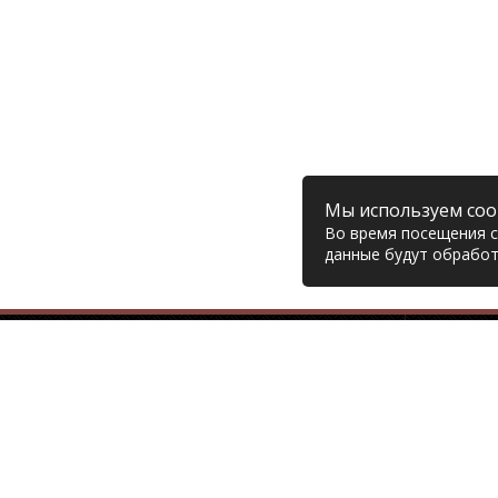
Мы используем coo
Во время посещения са
данные будут обработ
Компания
© 2006 – 2026 Prodiesel
Глав
Разбор грузовиков и грузовые
Дост
запчасти, Екатеринбург
Возв
Конт
+7 (343) 351-74-81
Поли
Согл