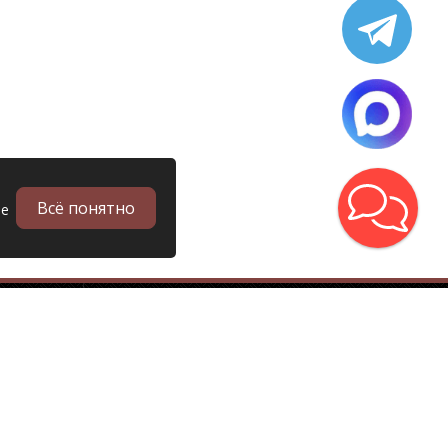
Всё понятно
ые
в
Запчасти
Б/у запчасти грузовиков
Запчасти
Запчасти Man (Ман)
Запчасти DAF (Даф)
Запчасти Scania (Скания)
Запчасти Renault (Рено)