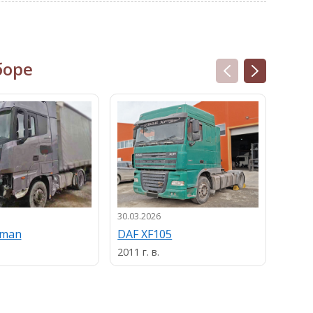
боре
30.03.2026
13.03.
uman
DAF XF105
MAN
2011 г. в.
2013 г