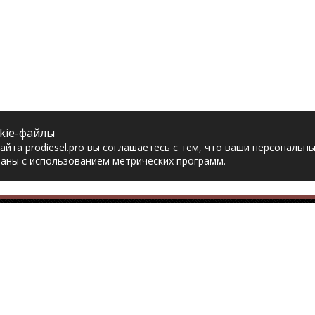
kie-файлы
йта prodiesel.pro вы соглашаетесь с тем, что ваши персональн
аны с использованием метрических программ.
Разделы сайта
Разбор грузовико
ная
Разборка грузовиков
авка
Разборка Sitrak
рат товара
Разборка Renault
акты
Разборка Volvo
тика конфиденциальности
Разборка Scania
асие на обработку
Разборка Iveco