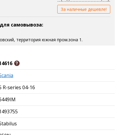
За наличные дешевле!
 для самовывоза:
зовский, территория южная пром.зона 1.
14616
Scania
5 R-series 04-16
6449IM
1493755
Stabilus