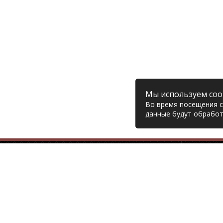
Мы используем coo
Во время посещения са
данные будут обработ
Компания
© 2006 – 2026 Prodiesel
Глав
Разбор грузовиков и грузовые
Дост
запчасти, Екатеринбург
Возв
Конт
+7 (343) 351-74-81
Поли
Согл