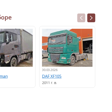
боре
30.03.2026
13.03.
uman
DAF XF105
MAN
2011 г. в.
2013 г