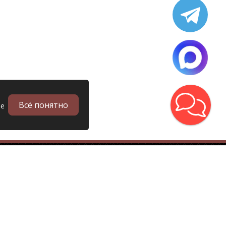
Всё понятно
ые
в
Запчасти
Б/у запчасти грузовиков
Запчасти
Запчасти Man (Ман)
Запчасти DAF (Даф)
Запчасти Scania (Скания)
Запчасти Renault (Рено)