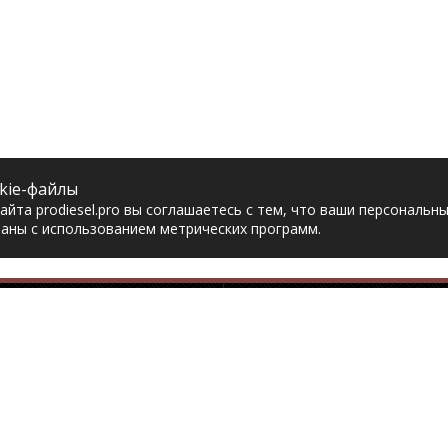
kie-файлы
йта prodiesel.pro вы соглашаетесь с тем, что ваши персональн
аны с использованием метрических программ.
Разделы сайта
Разбор грузовико
ная
Разборка грузовиков
авка
Разборка Sitrak
рат товара
Разборка Renault
акты
Разборка Volvo
тика конфиденциальности
Разборка Scania
асие на обработку
Разборка Iveco