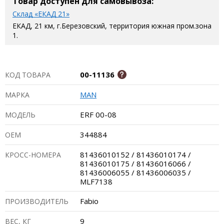
Товар доступен для самовывоза:
Склад «ЕКАД 21»
ЕКАД, 21 км, г.Березовский, территория южная пром.зона
1.
00-11136
КОД ТОВАРА
MAN
МАРКА
ERF 00-08
МОДЕЛЬ
344884
ОЕМ
81436010152 / 81436010174 /
КРОСС-НОМЕРА
81436010175 / 81436016066 /
81436006055 / 81436006035 /
MLF7138
Fabio
ПРОИЗВОДИТЕЛЬ
9
ВЕС, КГ