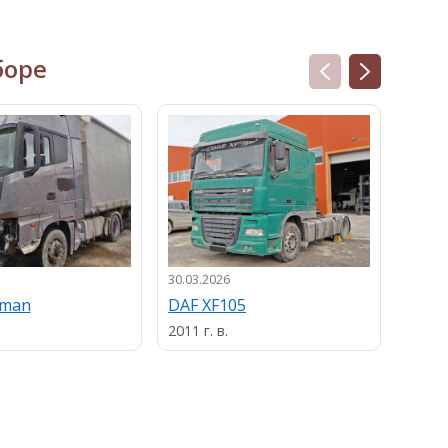
боре
30.03.2026
13.03.
uman
DAF XF105
MAN
2011 г. в.
2013 г