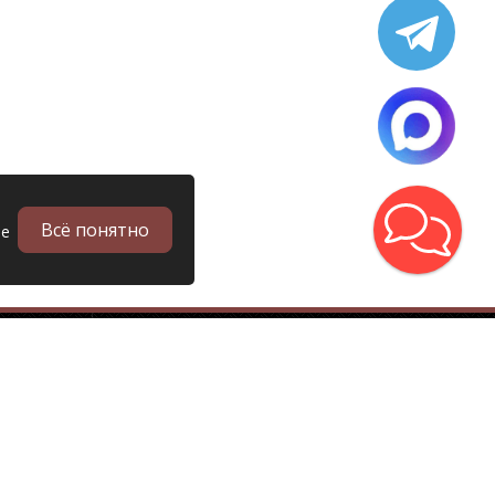
Всё понятно
ые
в
Запчасти
Б/у запчасти грузовиков
Запчасти
Запчасти Man (Ман)
Запчасти DAF (Даф)
Запчасти Scania (Скания)
Запчасти Renault (Рено)