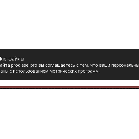
kie-файлы
йта prodiesel.pro вы соглашаетесь с тем, что ваши персональн
аны с использованием метрических программ.
Разделы сайта
Разбор грузовико
ная
Разборка грузовиков
авка
Разборка Sitrak
рат товара
Разборка Renault
акты
Разборка Volvo
тика конфиденциальности
Разборка Scania
асие на обработку
Разборка Iveco