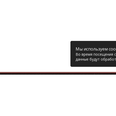
Мы используем coo
Во время посещения са
данные будут обработ
Компания
© 2006 – 2026 Prodiesel
Глав
Разбор грузовиков и грузовые
Дост
запчасти, Екатеринбург
Возв
Конт
+7 (343) 351-74-81
Поли
Согл