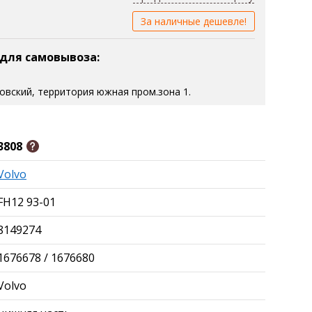
За наличные дешевле!
 для самовывоза:
зовский, территория южная пром.зона 1.
3808
Volvo
FH12 93-01
8149274
1676678 / 1676680
Volvo