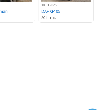
30.03.2026
13.03.
uman
DAF XF105
MAN
2011 г. в.
2013 г