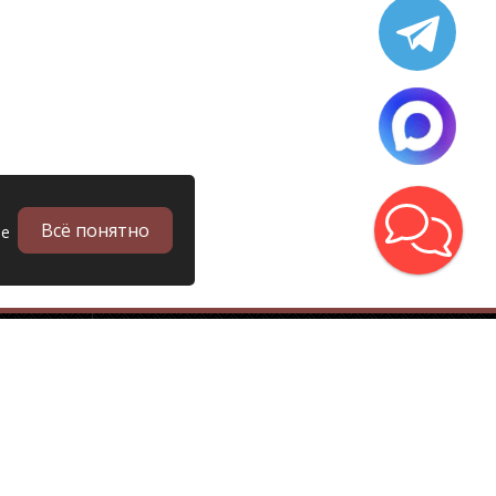
Всё понятно
ые
в
Запчасти
Б/у запчасти грузовиков
Запчасти
Запчасти Man (Ман)
Запчасти DAF (Даф)
Запчасти Scania (Скания)
Запчасти Renault (Рено)