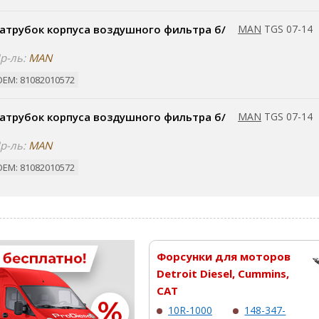
атрубок корпуса воздушного фильтра б/
MAN
TGS 07-14
р-ль:
MAN
ОЕМ: 81082010572
атрубок корпуса воздушного фильтра б/
MAN
TGS 07-14
р-ль:
MAN
ОЕМ: 81082010572
Форсунки для моторов
Detroit Diesel, Cummins,
CAT
10R-1000
148-347-