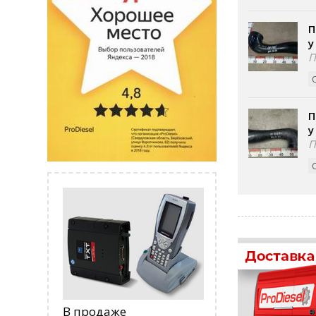
П
у
П
П
у
П
В продаже