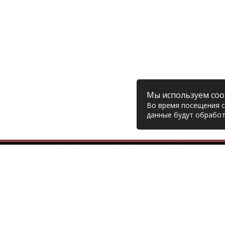
Мы используем coo
Во время посещения са
данные будут обработ
Компания
© 2006 – 2026 Prodiesel
Глав
Разбор грузовиков и грузовые
Дост
запчасти, Екатеринбург
Возв
Конт
+7 (343) 351-74-81
Поли
Согл