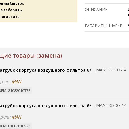
авим быстро
ОПИСАНИЕ
ые габариты
 логистика
ГАБАРИТЫ, Ш×Г×В
ие товары (замена)
атрубок корпуса воздушного фильтра б/
MAN
TGS 07-14
р-ль:
MAN
ОЕМ: 81082010572
атрубок корпуса воздушного фильтра б/
MAN
TGS 07-14
р-ль:
MAN
ОЕМ: 81082010572