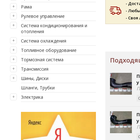
- Дост
Рама
- Люб
Рулевое управление
- Своя
Система кондиционирования и
отопления
Система охлаждения
Топливное оборудование
Подходящ
Тормозная система
Трансмиссия
П
Шины, Диски
у
Шланги, Трубки
П
Электрика
П
у
П