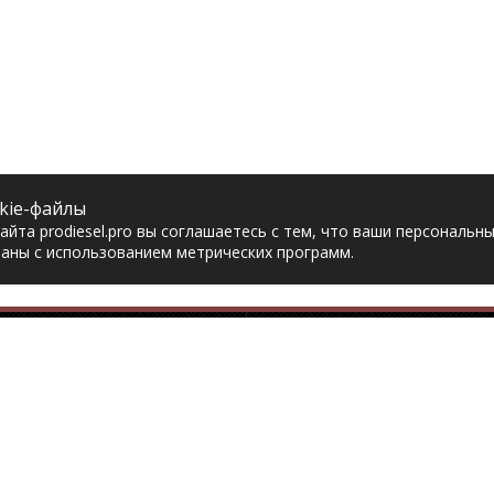
kie-файлы
йта prodiesel.pro вы соглашаетесь с тем, что ваши персональн
аны с использованием метрических программ.
Разделы сайта
Разбор грузовико
ная
Разборка грузовиков
авка
Разборка Sitrak
рат товара
Разборка Renault
акты
Разборка Volvo
тика конфиденциальности
Разборка Scania
асие на обработку
Разборка Iveco