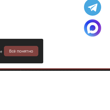
Всё понятно
ые
в
Запчасти
Б/у запчасти грузовиков
Запчасти
Запчасти Man (Ман)
Запчасти DAF (Даф)
Запчасти Scania (Скания)
Запчасти Renault (Рено)