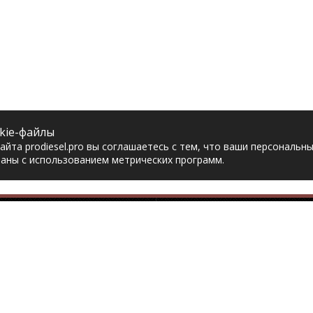
kie-файлы
йта prodiesel.pro вы соглашаетесь с тем, что ваши персональн
аны с использованием метрических программ.
Разделы сайта
Разбор грузовико
ная
Разборка грузовиков
авка
Разборка Sitrak
рат товара
Разборка Renault
акты
Разборка Volvo
тика конфиденциальности
Разборка Scania
асие на обработку
Разборка Iveco