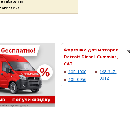
ые габариты
 логистика
Форсунки для моторов
Detroit Diesel, Cummins,
CAT
10R-1000
148-347-
0012
10R-0956