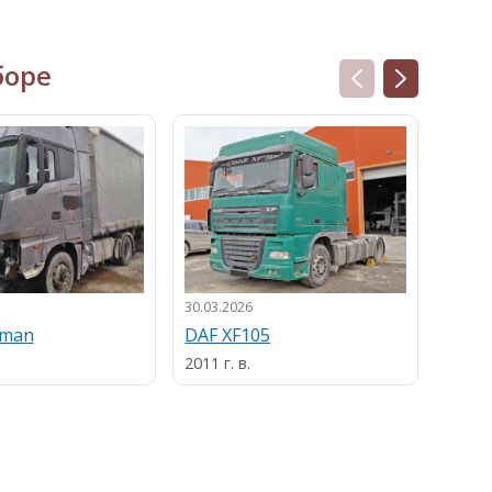
боре
30.03.2026
13.03.
uman
DAF XF105
MAN
2011 г. в.
2013 г