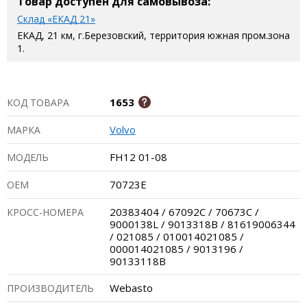
Товар доступен для самовывоза:
Склад «ЕКАД 21»
ЕКАД, 21 км, г.Березовский, территория южная пром.зона
1.
1653
КОД ТОВАРА
Volvo
МАРКА
FH12 01-08
МОДЕЛЬ
70723E
ОЕМ
20383404 / 67092C / 70673C /
КРОСС-НОМЕРА
9000138L / 9013318B / 81619006344
/ 021085 / 010014021085 /
000014021085 / 9013196 /
90133118B
Webasto
ПРОИЗВОДИТЕЛЬ