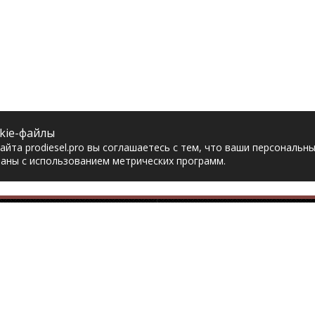
kie-файлы
йта prodiesel.pro вы соглашаетесь с тем, что ваши персональн
аны с использованием метрических программ.
Разделы сайта
Разбор грузовико
ная
Разборка грузовиков
авка
Разборка Sitrak
рат товара
Разборка Renault
акты
Разборка Volvo
тика конфиденциальности
Разборка Scania
асие на обработку
Разборка Iveco