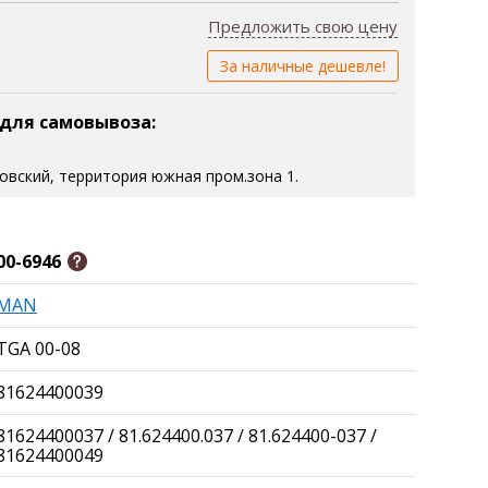
Предложить свою цену
За наличные дешевле!
 для самовывоза:
зовский, территория южная пром.зона 1.
00-6946
MAN
TGA 00-08
81624400039
81624400037 / 81.624400.037 / 81.624400-037 /
81624400049