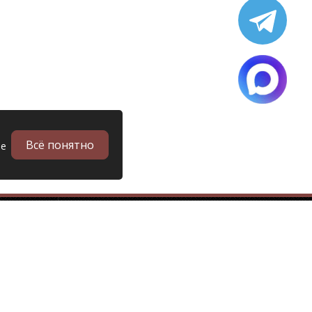
Всё понятно
ые
в
Запчасти
Б/у запчасти грузовиков
Запчасти
Запчасти Man (Ман)
Запчасти DAF (Даф)
Запчасти Scania (Скания)
Запчасти Renault (Рено)