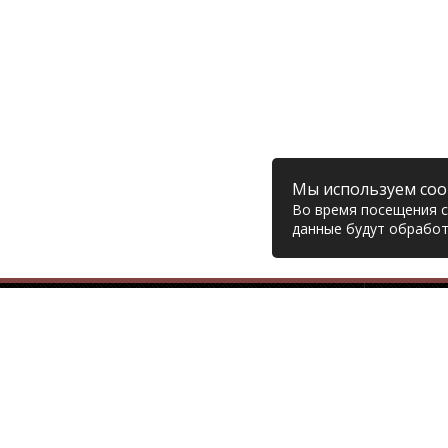
Мы используем coo
Во время посещения са
данные будут обработ
Компания
© 2006 – 2026 Prodiesel
Глав
Разбор грузовиков и грузовые
Дост
запчасти, Екатеринбург
Возв
Конт
+7 (343) 351-74-81
Поли
Согл