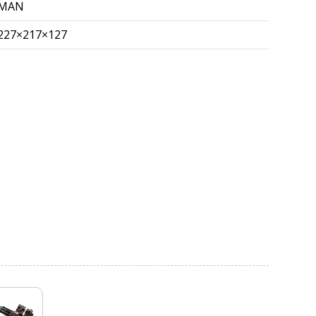
MAN
227×217×127