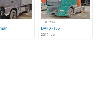
30.03.2026
13.03.
uman
DAF XF105
MAN
2011 г. в.
2013 г