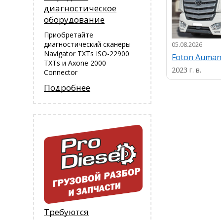
диагностическое
оборудование
Приобретайте
диагностический сканеры
05.08.2026
Navigator TXTs ISO-22900
Foton Auma
TXTs и Аxone 2000
2023 г. в.
Connector
Подробнее
Требуются