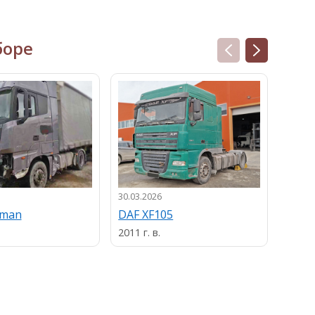
боре
30.03.2026
13.03.
uman
DAF XF105
MAN
2011 г. в.
2013 г