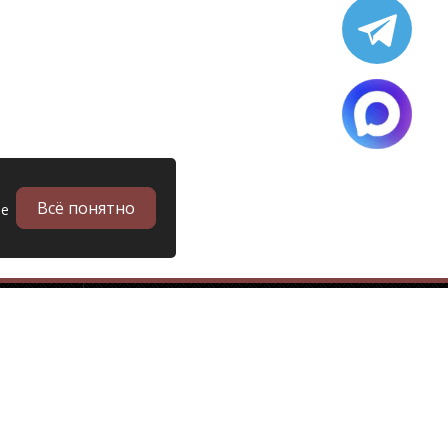
Всё понятно
ые
в
Запчасти
Б/у запчасти грузовиков
Запчасти
Запчасти Man (Ман)
Запчасти DAF (Даф)
Запчасти Scania (Скания)
Запчасти Renault (Рено)