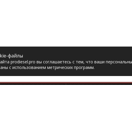
kie-файлы
йта prodiesel.pro вы соглашаетесь с тем, что ваши персональн
аны с использованием метрических программ.
Разделы сайта
Разбор грузовико
ная
Разборка грузовиков
авка
Разборка Sitrak
рат товара
Разборка Renault
акты
Разборка Volvo
тика конфиденциальности
Разборка Scania
асие на обработку
Разборка Iveco