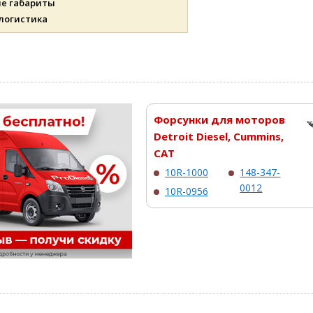
ые габариты
 логистика
Форсунки для моторов
Detroit Diesel, Cummins,
CAT
10R-1000
148-347-
0012
10R-0956