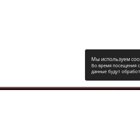
Мы используем coo
Во время посещения са
данные будут обработ
Компания
© 2006 – 2026 Prodiesel
Глав
Разбор грузовиков и грузовые
Дост
запчасти, Екатеринбург
Возв
Конт
+7 (343) 351-74-81
Поли
Согл