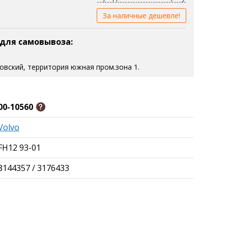
За наличные дешевле!
 для самовывоза:
зовский, территория южная пром.зона 1.
00-10560
Volvo
FH12 93-01
8144357 / 3176433