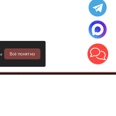
Всё понятно
ые
в
Запчасти
Б/у запчасти грузовиков
Запчасти
Запчасти Man (Ман)
Запчасти DAF (Даф)
Запчасти Scania (Скания)
Запчасти Renault (Рено)