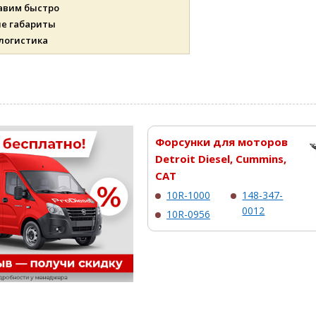
авим быстро
ые габариты
 логистика
Форсунки для моторов
Detroit Diesel, Cummins,
CAT
10R-1000
148-347-
0012
10R-0956