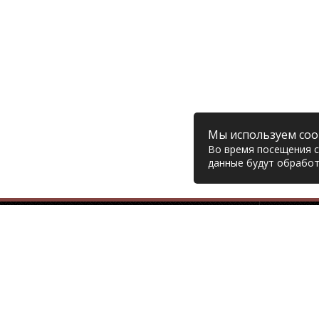
Мы используем coo
Во время посещения са
данные будут обработ
Компания
© 2006 – 2026 Prodiesel
Глав
Разбор грузовиков и грузовые
Дост
запчасти, Екатеринбург
Возв
Конт
+7 (343) 351-74-81
Поли
Согл