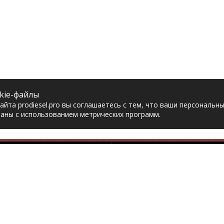
kie-файлы
йта prodiesel.pro вы соглашаетесь с тем, что ваши персональн
аны с использованием метрических программ.
Разделы сайта
Разбор грузовико
ная
Разборка грузовиков
авка
Разборка Sitrak
рат товара
Разборка Renault
акты
Разборка Volvo
тика конфиденциальности
Разборка Scania
асие на обработку
Разборка Iveco