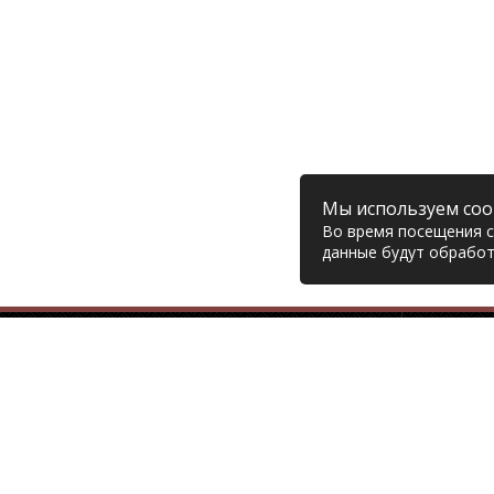
Мы используем coo
Во время посещения са
данные будут обработ
Компания
© 2006 – 2026 Prodiesel
Глав
Разбор грузовиков и грузовые
Дост
запчасти, Екатеринбург
Возв
Конт
+7 (343) 351-74-81
Поли
Согл