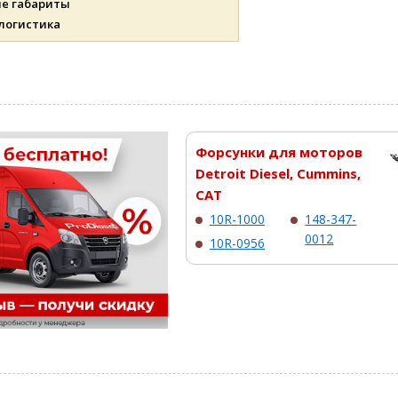
ые габариты
 логистика
Форсунки для моторов
Detroit Diesel, Cummins,
CAT
10R-1000
148-347-
0012
10R-0956