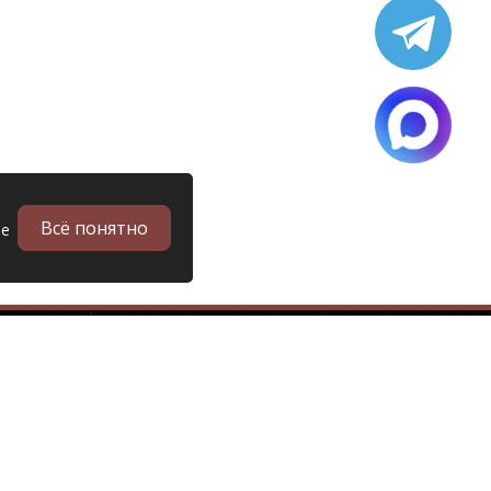
Всё понятно
ые
в
Запчасти
Б/у запчасти грузовиков
Запчасти
Запчасти Man (Ман)
Запчасти DAF (Даф)
Запчасти Scania (Скания)
Запчасти Renault (Рено)