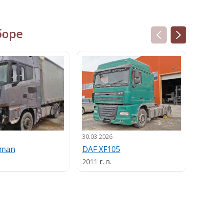
боре
30.03.2026
13.03.
uman
DAF XF105
MAN
2011 г. в.
2013 г