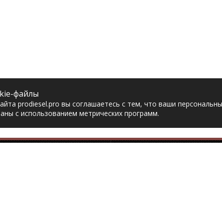
kie-файлы
йта prodiesel.pro вы соглашаетесь с тем, что ваши персональн
аны с использованием метрических программ.
Разделы сайта
Разбор грузовико
ная
Разборка грузовиков
авка
Разборка Sitrak
рат товара
Разборка Renault
акты
Разборка Volvo
тика конфиденциальности
Разборка Scania
асие на обработку
Разборка Iveco