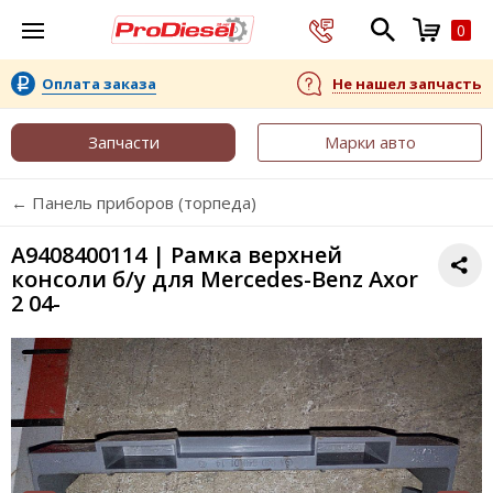
0
Оплата заказа
Не нашел запчасть
Запчасти
Марки авто
← Панель приборов (торпеда)
A9408400114 | Рамка верхней
консоли б/у для Mercedes-Benz Axor
2 04-