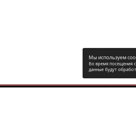
Мы используем coo
Во время посещения са
данные будут обработ
Компания
© 2006 – 2026 Prodiesel
Глав
Разбор грузовиков и грузовые
Дост
запчасти, Екатеринбург
Возв
Конт
+7 (343) 351-74-81
Поли
Согл