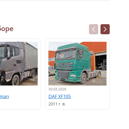
боре
30.03.2026
13.03.
uman
DAF XF105
MAN
2011 г. в.
2013 г