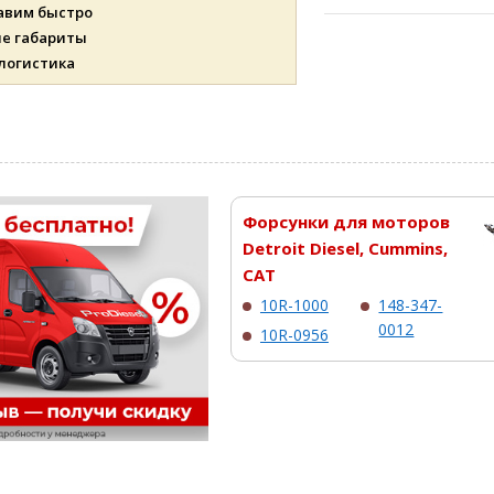
авим быстро
ые габариты
 логистика
Форсунки для моторов
Detroit Diesel, Cummins,
CAT
10R-1000
148-347-
0012
10R-0956