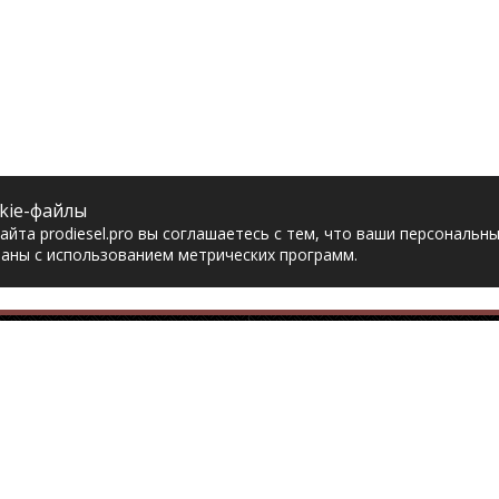
kie-файлы
йта prodiesel.pro вы соглашаетесь с тем, что ваши персональн
аны с использованием метрических программ.
Разделы сайта
Разбор грузовико
ная
Разборка грузовиков
авка
Разборка Sitrak
рат товара
Разборка Renault
акты
Разборка Volvo
тика конфиденциальности
Разборка Scania
асие на обработку
Разборка Iveco