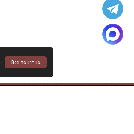
Всё понятно
ые
в
Запчасти
Б/у запчасти грузовиков
Запчасти
Запчасти Man (Ман)
Запчасти DAF (Даф)
Запчасти Scania (Скания)
Запчасти Renault (Рено)