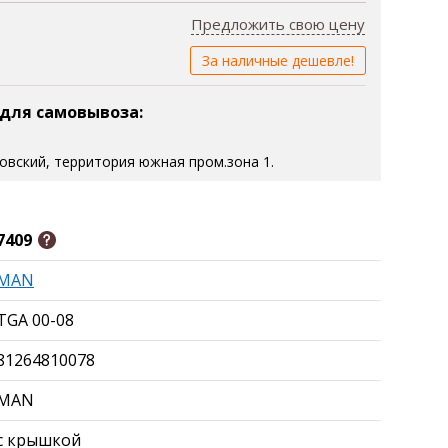
Предложить свою цену
За наличные дешевле!
 для самовывоза:
зовский, территория южная пром.зона 1.
7409
MAN
TGA 00-08
81264810078
MAN
с крышкой