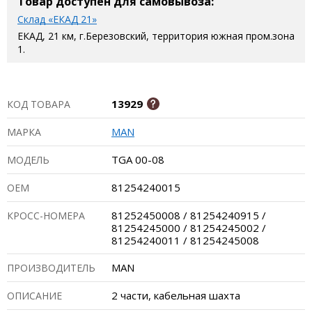
Товар доступен для самовывоза:
Склад «ЕКАД 21»
ЕКАД, 21 км, г.Березовский, территория южная пром.зона
1.
13929
КОД ТОВАРА
MAN
МАРКА
TGA 00-08
МОДЕЛЬ
81254240015
ОЕМ
81252450008 / 81254240915 /
КРОСС-НОМЕРА
81254245000 / 81254245002 /
81254240011 / 81254245008
MAN
ПРОИЗВОДИТЕЛЬ
2 части, кабельная шахта
ОПИСАНИЕ